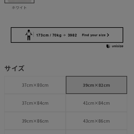
ホワイト
173cm / 70kg
3982
Find your size
サイズ
37cm×80cm
39cm×82cm
37cm×84cm
41cm×84cm
39cm×86cm
43cm×86cm