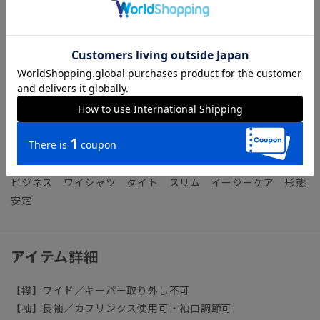
な形態安定加工により、着用時や洗濯後もシワになりにくく、
アイロン掛けが楽に行えます。
STRETCH COMFORT（ストレッチコンフォート）／自然な柔
らかさと風合い、心地良いストレッチ性を保持。光を遮断する
特殊糸を使用することで、透けも防止します。
【参考情報】The Style Dictionary
◆スーツに合うワイシャツおすすめ12選｜おしゃれ＆失敗しな
いシャツの選び方
ビジネス ワイシャツ タイト スリム イージーケア 形態
安定
アイテム詳細
【襟】ワイド／キーパー取り外し不可
【袖】長袖／カフリンクス使用可・袖口調節可