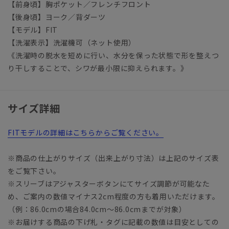
【前身頃】胸ポケット／フレンチフロント
【後身頃】ヨーク／背ダーツ
【モデル】FIT
【洗濯表示】洗濯機可（ネット使用）
《洗濯時の脱水を短めに行い、水分を保った状態で形を整えつ
り干しすることで、シワが最小限に抑えられます。》
サイズ詳細
FITモデルの詳細はこちらからご覧ください。
※商品の仕上がりサイズ（出来上がり寸法）は上記のサイズ表
をご覧下さい。
※スリーブはアジャスターボタンにてサイズ調節が可能なた
め、ご案内の数値マイナス2cm程度の方も着用いただけます。
（例：86.0cmの場合84.0cm～86.0cmまでが対象）
※お届けする商品の下げ札・タグに記載の数値は目安としての