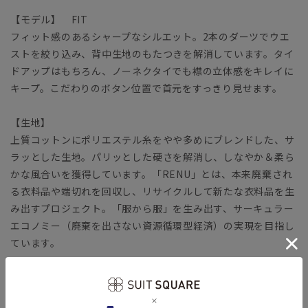
【モデル】 FIT
フィット感のあるシャープなシルエット。2本のダーツでウエ
ストを絞り込み、背中生地のもたつきを解消しています。タイ
ドアップはもちろん、ノーネクタイでも襟の立体感をキレイに
キープ。こだわりのボタン位置で首元をすっきり見せます。
【生地】
上質コットンにポリエステル糸をやや多めにブレンドした、サ
ラッとした生地。パリッとした硬さを解消し、しなやか＆柔ら
かな風合いを獲得しています。「RENU」とは、本来廃棄され
る衣料品や端切れを回収し、リサイクルして新たな衣料品を生
み出すプロジェクト。「服から服」を生み出す、サーキュラー
エコノミー（廃棄を出さない資源循環型経済）の実現を目指し
ています。
【機能】
SUPER EASY CARE（スーパーイージーケア）／お手入れ簡単