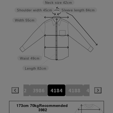
Neck size
42cm
Shoulder width
45cm
Sleeve length
84cm
Width
55cm
Waist
49cm
Length
82cm
784
3982
3986
4184
4188
4386
45
173cm 70kgRecommended
3982