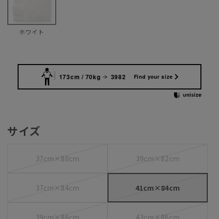
ホワイト
173cm / 70kg
3982
Find your size
サイズ
37cm×80cm
39cm×82cm
37cm×84cm
41cm×84cm
39cm×86cm
43cm×86cm