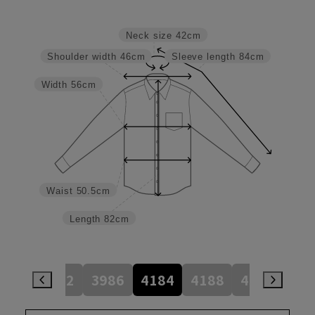
Neck size
42cm
Shoulder width
46cm
Sleeve length
84cm
Width
56cm
Waist
50.5cm
Length
82cm
784
3982
3986
4184
4188
4386
45