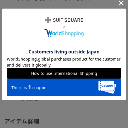
【機能】
NON IRON（ノンアイロン）／言葉通り“アイロン掛けが不
要”な、画期的な『NON IRON』ドレスシャツです。コットン
100％のソフトな風合いはそのままに機能性を高めました。脇
やアームホールなどのシワになりやすい部分に、薄い芯地を挟
み込んだ特殊な“テープ縫製”を施し補強しました。
【参考情報】The Style Dictionary
◆スーツに合うワイシャツおすすめ12選｜おしゃれ＆失敗しな
いシャツの選び方
ビジネス ワイシャツ ノーアイロン ノンアイロン イージ
ーケア 形態安定
アイテム詳細