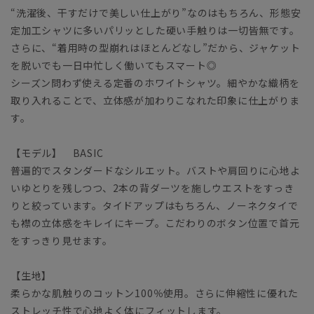
“洗濯後、干すだけで美しい仕上がり”なのはもちろん、形態安
定加工シャツに多いパリッとした硬い手触りは一切皆無です。
さらに、“着用時の型崩れはほとんどなし”だから、ジャケット
を脱いでも一日中忙しく働いてもスマート◎
シーズン問わず使える定番のホワイトシャツ。細やかな織柄を
取り入れることで、立体感が加わりこなれた印象に仕上がりま
す。
【モデル】 BASIC
普遍的でスタンダードなシルエット。バストや肩回りに心地よ
いゆとりを残しつつ、2本の背ダーツを施しウエストをすっき
りと絞っています。タイドアップはもちろん、ノーネクタイで
も襟の立体感をキレイにキープ。こだわりのボタン位置で首元
をすっきり見せます。
【生地】
柔らかな肌触りのコットン100％使用。さらに伸縮性に優れた
ストレッチ性で心地よく体にフィットします。