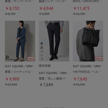
春夏／テーパードパンツ
最高バッグ／バックパック
MENS／UNION IMPERIAL監修／コインローファー
￥
6,152
￥
4,944
￥
11,473
￥
8,789
￥
9,889
￥
16,390
SUIT SQUARE／UNIVERSAL LANGUAGE／WHITE
SUIT SQUARE／UNIVERSAL LANGUAGE
春夏／ジャケット＆パンツセットアップ／洗濯ネット付き
YAK PAK別注／ヘルメットバッグ
SUIT SQUARE／UNIVERSAL LANGUAGE
春夏／涼しい最高パンツ
￥
9,900
￥
7,645
￥
16,500
￥
7,689
￥
15,290