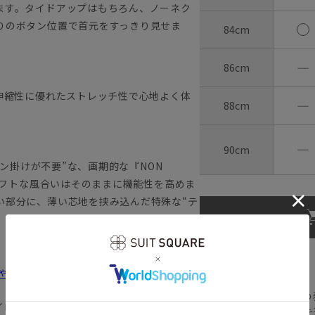
ます。タイドアップはもちろん、ノーネク
りのボタン位置で首元をすっきり見せま
84cm
―
86cm
伸縮性に優れたストレッチ性で心地よく体
―
88cm
―
90cm
ロン掛けが不要”な、画期的な『NON
のソフトな風合いはそのままに機能性を高めま
い部分に、薄い芯地を挟み込んだ特殊な“テ
【
アイコンについて
しゃれ＆失敗しないシャツの選び方
の
イロン イージーケア 形態安定
注文画面でお急ぎ発送を