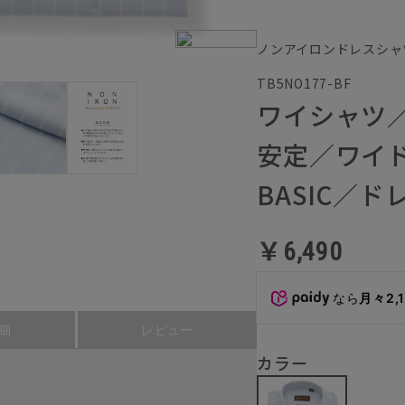
ノンアイロンドレスシャ
TB5NO177-BF
ワイシャツ
安定／ワイ
BASIC／
￥6,490
なら
月々2,
細
レビュー
カラー