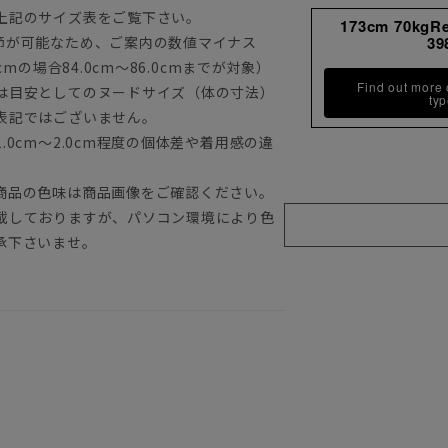
上記のサイズ表をご覧下さい。
173cm 70kgR
節が可能なため、ご案内の数値マイナス
39
mの場合84.0cm～86.0cmまでが対象）
Find out more
は目安としてのヌードサイズ（体の寸法）
ty
表記ではございません。
0cm～2.0cm程度の個体差や着用感の違
商品の色味は商品画像をご確認ください。
載しておりますが、パソコン環境により色
承下さいませ。