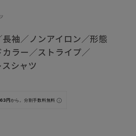
ツ
／長袖／ノンアイロン／形態
ドカラー／ストライプ／
ドレスシャツ
163円
から。分割手数料無料