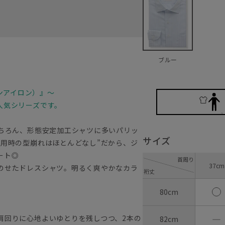
ブルー
ノンアイロン）』～
人気シリーズです。
もちろん、形態安定加工シャツに多いパリッ
サイズ
着用時の型崩れはほとんどなし”だから、ジ
マート◎
首周り
37cm
のせたドレスシャツ。明るく爽やかなカラ
裄丈
80cm
―
肩回りに心地よいゆとりを残しつつ、2本の
82cm