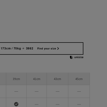
173cm / 70kg
3982
Find your size
39cm
41cm
43cm
45cm
―
―
―
―
―
―
―