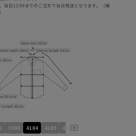
、当日12:00までのご注文で当日発送となります。（補
）
Neck size
42cm
ulder width
46cm
Sleeve length
84cm
h
56cm
st
50.5cm
Length
82cm
2
3986
4184
4188
4386
4586
4390
4590