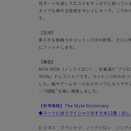
背ダーツを施しウエストをすっきりと絞ってい
タイでも襟の立体感をキレイにキープ。こだわ
す。
【生地】
柔らかな肌触りのコットン100％使用。さらに
にフィットします。
【機能】
NON IRON（ノンアイロン）／言葉通り“アイ
IRON』ドレスシャツです。コットン100％
した。脇やアームホールなどのシワになりやす
ープ縫製”を施し補強しました。
【参考情報】The Style Dictionary
◆スーツに合うワイシャツおすすめ12選｜お
ビジネス ワイシャツ ノーアイロン ノンア