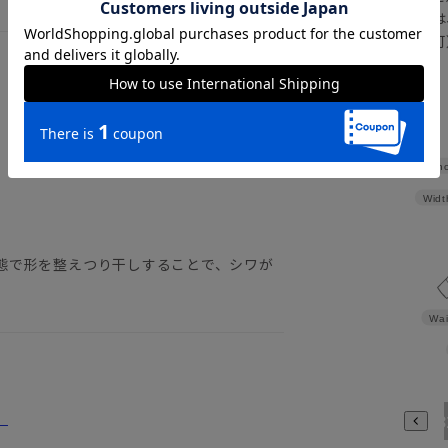
さらにメルマガ会員様は
正商品の場合は対応不可
詳しくはこちら
Sho
Widt
態で形を整えつり干しすることで、シワが
Wai
。
3780
3784
398