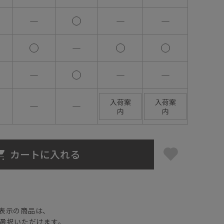
―
―
―
―
―
―
―
入荷案
入荷案
―
―
内
内
カートに入れる
】
表示の商品は、
選択いただけます。