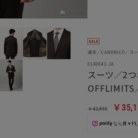
通年／CANONICO／ス
0140641-JA
スーツ／2つ
OFFLIMIT
￥35,1
￥43,890
なら
月々11