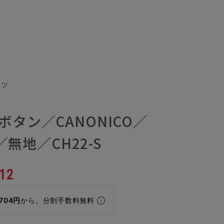
ーツ
ボタン／CANONICO／
S／無地／CH22-S
12
,704円
から。分割手数料無料