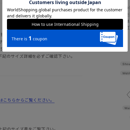
の
注文画面でお急ぎ発送を
さらにメルマガ会員様は
正商品の場合は対応不可
背抜き仕立て／本切羽／サイドベンツ
詳しくはこちら
サイドゴム／膝まで裏地
-S）
下記のサイズ詳細を必ずご確認下さい。
Shou
Widt
）の詳細はこちらからご覧ください。
Wai
上記のサイズ表をご覧下さい。