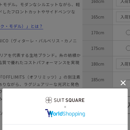
160cm
入荷
トモデル。モダンなシルエットながら、軽
ドしたフロントカットやサイドベンツな
165cm
入荷
ラシック・モデル）」とは？
170cm
ANONICO（ヴィターレ・バルべリス・カノニ
175cm
タリアを代表する生地ブランド。糸の紡績か
品質で優れたコストパフォーマンスを実現
180cm
入荷
FFLIMITS（オフリミッツ）』の別注素
185cm
ありながら、ラグジュアリーな光沢と発色
レクションにも採用され、世界的に販売され
みで購入できる特別な素材です。
NONICO カノニコ VBC オールシー
【
アイコンについて