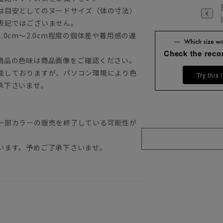
は目安としてのヌードサイズ（体の寸法）
A3
A4
A5
A6
A7
A8
A9
AB3
AB4
AB5
A
表記ではございません。
0cm～2.0cm程度の個体差や着用感の違
Check the rec
商品の色味は商品画像をご確認ください。
載しておりますが、パソコン環境により色
Try this 
承下さいませ。
一部カラーの販売を終了している可能性が
います。予めご了承下さいませ。