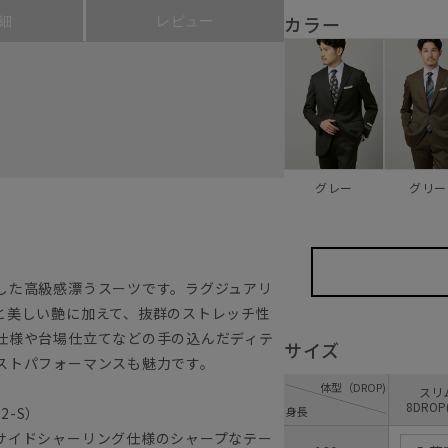
カラー
細
レビュー
グレー
グリー
した高級感漂うスーツです。ラグジュアリ
と美しい艶に加えて、抜群のストレッチ性
仕様や台場仕立てなどの手の込んだディテ
サイズ
ストパフォーマンスも魅力です。
体型（DROP)
ス
8DROP
2-S）
身長
サイドシャーリング仕様のシャープなテー