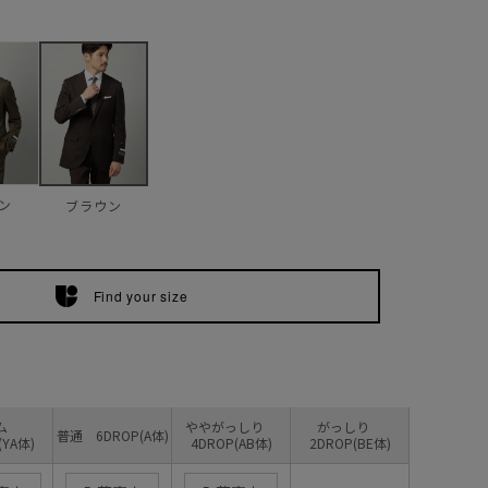
ン
ブラウン
Find your size
リム
ややがっしり
がっしり
普通 6DROP(A体)
(YA体)
4DROP(AB体)
2DROP(BE体)