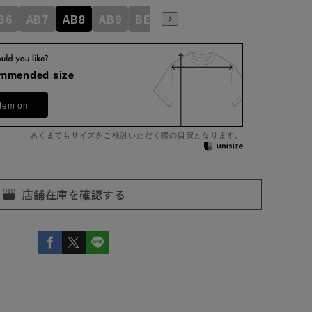
B6
AB7
AB8
AB9
BE3
BE4
BE5
BE6
BE7
ommended size
item on
あくまでもサイズをご検討いただく際の目安となります。