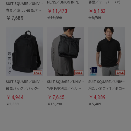
MENS／UNION IMPERIAL監修／コインローファー
春夏／テーパードパンツ
SUIT SQUARE／UNIVERSAL LANGUAGE
春夏／涼しい最高パンツ
￥
11,473
￥
6,152
￥
7,689
￥
16,390
￥
8,789
SUIT SQUARE／UNIVERSAL LANGUAGE
SUIT SQUARE／UNIVERSAL LANGUAGE
SUIT SQUARE／UNIVERSAL LANGUAGE
最高バッグ／バックパック
YAK PAK別注／ヘルメットバッグ
冷たいオフィT／ポロシャツ
￥
4,944
￥
7,645
￥
4,389
￥
9,889
￥
15,290
￥
5,489