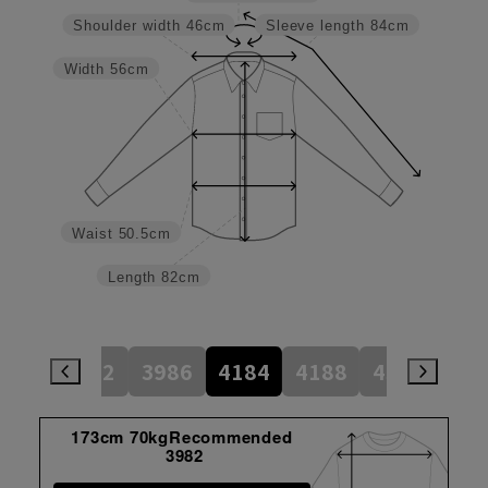
Shoulder width
46cm
Sleeve length
84cm
Width
56cm
Waist
50.5cm
Length
82cm
784
3982
3986
4184
4188
4386
45
173cm 70kgRecommended
3982