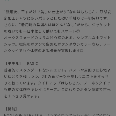
“洗濯後、干すだけで美しい仕上がり”なのはもちろん、形態安
定加工シャツに多いパリッとした硬い手触りは一切皆無です。
さらに、“着用時の型崩れはほとんどなし”だから、ジャケット
を脱いでも一日中忙しく働いてもスマート◎
オックスフォードのような凹凸感のある、シンプルなホワイト
シャツ。襟先をボタンで留めたボタンダウンカラーなら、ノー
ネクタイでも立体感のある襟元が実現します◎
【モデル】 BASIC
普遍的でスタンダードなシルエット。バストや肩回りに心地よ
いゆとりを残しつつ、2本の背ダーツを施しウエストをすっき
りと絞っています。タイドアップはもちろん、ノーネクタイで
も襟の立体感をキレイにキープ。こだわりのボタン位置で首元
をすっきり見せます。
【機能】
NON IRON STRETCH（ノンアイロンストレッチ）／アイロン