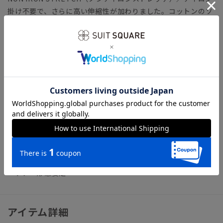
掛け不要で、さらに高い伸縮性が加わりました。コットンのソ
フトな風合いはそのままにポリエステルをブレンドして強度も
向上。脇やアームホールなどのシワになりやすい部分に、薄い
芯地を挟み込んだ特殊な“テープ縫製”を施し補強しました。
3BLOCK（トリプルブロック）／「防シワ」「防ムレ」「防ス
トレス（ストレッチ）」の3つの機能でシャツのお悩みをトリ
プルブロック！ 忙しい毎日を快適にサポートします。
【参考情報】The Style Dictionary
◆スーツに合うワイシャツおすすめ12選｜おしゃれ＆失敗しな
いシャツの選び方
ビジネス ワイシャツ ノーアイロン ノンアイロン イージ
ーケア 形態安定
アイテム詳細