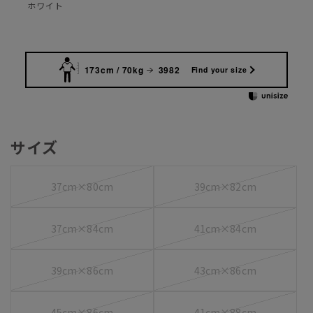
ホワイト
173cm / 70kg
3982
Find your size
サイズ
37cm×80cm
39cm×82cm
37cm×84cm
41cm×84cm
39cm×86cm
43cm×86cm
45cm×86cm
41cm×88cm