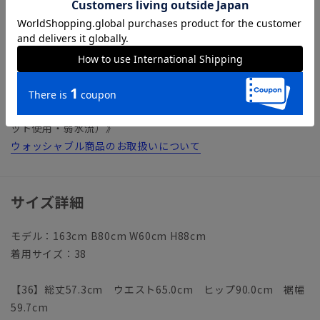
アイテム詳細
＊セット着用可（ジャケット、パンツは別売りとなります。）
ジャケット：E4627J1-MD パンツ：E4627P1-MD
【仕様】バックファスナー／フレア／滑り止め／裏地
【洗濯表示】ドライクリーニング・家庭洗濯可《洗濯機可（ネ
ット使用・弱水流）》
ウォッシャブル商品のお取扱いについて
サイズ詳細
モデル：163cm B80cm W60cm H88cm
着用サイズ：38
【36】総丈57.3cm ウエスト65.0cm ヒップ90.0cm 裾幅
59.7cm