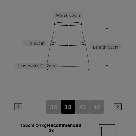
Waist
68cm
Hip
93cm
Length
58cm
Hem width
61.2cm
36
38
40
42
158cm 51kgRecommended
38