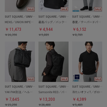
SUIT SQUARE／UNIVERSAL LANGUAGE
SUIT SQUARE／UNIVERSAL LANGUAGE
SUIT SQUARE／UNIVERSAL LANGUAGE
MENS／UNION IMPERIAL監修／コインローファー
最高バッグ／バックパック
春夏／テーパードパンツ
￥
11,473
￥
4,944
￥
6,152
￥
16,390
￥
9,889
￥
8,789
SUIT SQUARE／UNIVERSAL LANGUAGE
SUIT SQUARE／UNIVERSAL LANGUAGE
SUIT SQUARE／UNIVERSAL LANGUAGE
YAK PAK別注／ヘルメットバッグ
Samsonite RED／バックパック
冷たいオフィT／ポロシャツ
￥
7,645
￥
13,200
￥
4,389
￥
15,290
￥
26,400
￥
5,489