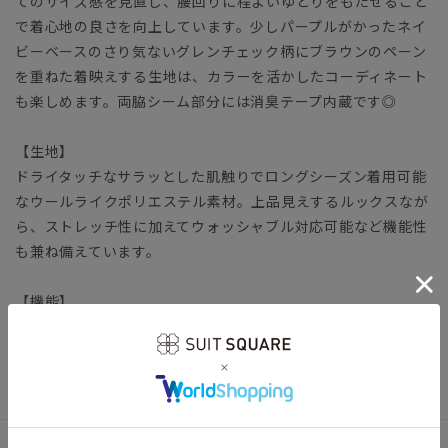
てのサイズ感を見直し、腰回りに程よいゆとりをもたせること
で着心地の良さを向上しています。少しパープルがかったネイ
ビーベースのさり気ないグレンチェック柄にブラウンのペーン
を重ねた着映えする生地は、カラーを活かしたコーディネート
も楽しめます。両脇シーム部分には消臭テープ内蔵です◎
【生地】
ドライタッチなサラッとした肌触りでロングシーズン着用可能
なウールライクポリエステル素材。上品見えするルックスなが
ら、ストレッチ性に加えてウォッシャブル対応可能など機能性
も兼ね備えています。
【機能】
ウォッシャブル／汚れてもご家庭で簡単にお洗濯が可能です。
レディーススーツ ビジネス