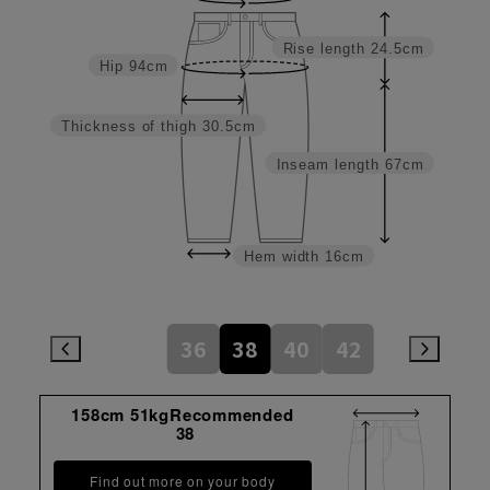
Rise length
24.5cm
Hip
94cm
Thickness of thigh
30.5cm
Inseam length
67cm
Hem width
16cm
36
38
40
42
158cm 51kgRecommended
38
Find out more on your body