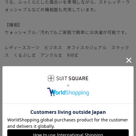
うな、ふっくらとした風合いを表現しながら、ストレッチ・ウ
ォッシャブルなどの機能面も充実しています。
【機能】
ウォッシャブル／汚れてもご家庭で簡単にお洗濯が可能です。
レディーススーツ ビジネス オフィスカジュアル スラック
ス くるぶし丈 アンクル丈 9分丈
アイテム詳細
＊セット着用可（ジャケット、スカートは別売りとなりま
す。）
ジャケット：AT4105J1-KC スカート：AT4105S1-KC
【仕様】ノータック／テーパード／膝まで裏地
【裾】シングル仕上げ（裾上げは受付対象外となります。）