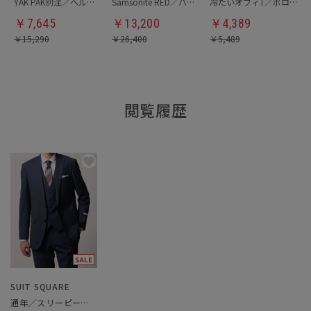
YAK PAK別注／ヘルメットバッグ
Samsonite RED／バックパック
冷たいオフィT／ポロシャツ
￥
7,645
￥
13,200
￥
4,389
￥
15,290
￥
26,400
￥
5,489
閲覧履歴
SUIT SQUARE
通年／スリーピーススーツ／フォーマル兼用