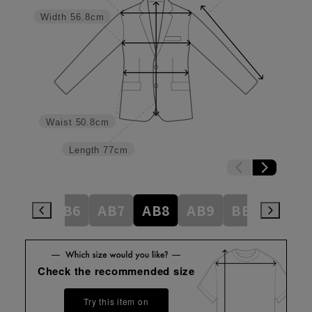
Width
56.8cm
Waist
50.8cm
Length
77cm
AB5
AB6
AB7
AB8
AB9
BE3
BE4
Check the recommended size
Try this item on