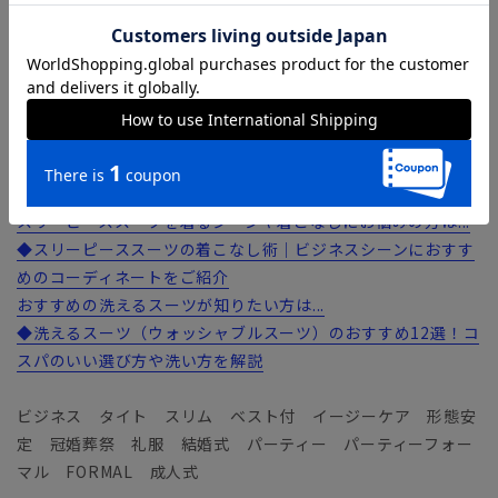
タリア製機械を使用することで高級感のある風合いにもこだわ
りました。毛羽がなくサラッとしたクリアツイルは、ストレッ
チ性に優れているうえロングシーズン着用しやすいのも◎
【機能】
ウォッシャブル／汚れてもご家庭で簡単にお洗濯が可能です。
スリーピーススーツを着るシーンや着こなしにお悩みの方は...
◆スリーピーススーツの着こなし術｜ビジネスシーンにおすす
めのコーディネートをご紹介
おすすめの洗えるスーツが知りたい方は...
◆洗えるスーツ（ウォッシャブルスーツ）のおすすめ12選！コ
スパのいい選び方や洗い方を解説
ビジネス タイト スリム ベスト付 イージーケア 形態安
定 冠婚葬祭 礼服 結婚式 パーティー パーティーフォー
マル FORMAL 成人式