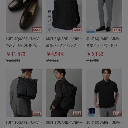
SUIT SQUARE／UNIVERSAL LANGUAGE
SUIT SQUARE／UNIVERSAL LANGUAGE
SUIT SQUARE／UNIVERSAL LANGUAGE
MENS／UNION IMPERIAL監修／コインローファー
最高バッグ／バックパック
春夏／テーパードパンツ
￥
11,473
￥
4,944
￥
6,152
￥
16,390
￥
9,889
￥
8,789
SUIT SQUARE／UNIVERSAL LANGUAGE
SUIT SQUARE／UNIVERSAL LANGUAGE
SUIT SQUARE／UNIVERSAL LANGUAGE