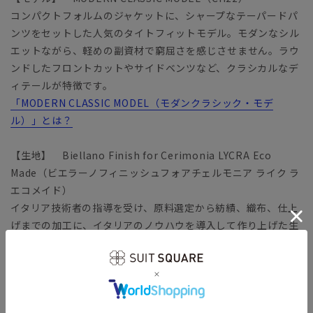
コンパクトフォルムのジャケットに、シャープなテーパードパ
ンツをセットした人気のタイトフィットモデル。モダンなシル
エットながら、軽めの副資材で窮屈さを感じさせません。ラウ
ンドしたフロントカットやサイドベンツなど、クラシカルなデ
ィテールが特徴です。
「MODERN CLASSIC MODEL（モダンクラシック・モデ
ル）」とは？
【生地】 Biellano Finish for Cerimonia LYCRA Eco
Made（ビエラーノフィニッシュフォアチェルモニア ライク ラ
エコメイド）
イタリア技術者の指導を受け、原料選定から紡績、織布、仕上
げまでの加工に、イタリアのノウハウを導入して作り上げた生
地のこと。「Cerimonia（チェルモニア）」は、ビジネスから
セレモニー、成人式等の式典までカバーする絶妙な光沢が魅力
です。こちらは、ニュージーランドウールにリサイクル素材・
RENU（レニュー）、再生原料である伸縮糸「LYCRA Eco
Made」を配合。動物や地球環境への配慮を実現しながら、イ