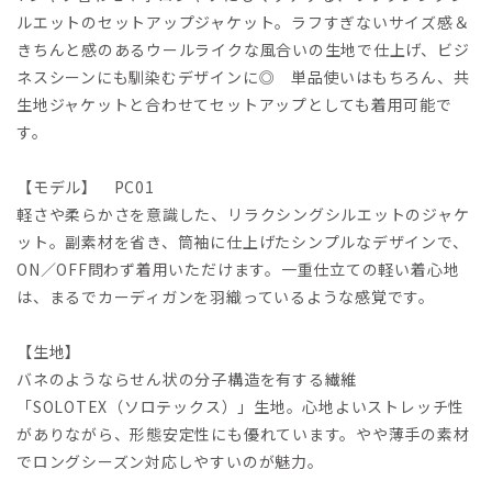
ルエットのセットアップジャケット。ラフすぎないサイズ感＆
きちんと感のあるウールライクな風合いの生地で仕上げ、ビジ
ネスシーンにも馴染むデザインに◎ 単品使いはもちろん、共
生地ジャケットと合わせてセットアップとしても着用可能で
す。
【モデル】 PC01
軽さや柔らかさを意識した、リラクシングシルエットのジャケ
ット。副素材を省き、筒袖に仕上げたシンプルなデザインで、
ON／OFF問わず着用いただけます。一重仕立ての軽い着心地
は、まるでカーディガンを羽織っているような感覚です。
【生地】
バネのようならせん状の分子構造を有する繊維
「SOLOTEX（ソロテックス）」生地。心地よいストレッチ性
がありながら、形態安定性にも優れています。やや薄手の素材
でロングシーズン対応しやすいのが魅力。