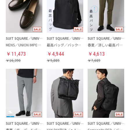
SUIT SQUARE／UNIVERSAL LANGUAGE
SUIT SQUARE／UNIVERSAL LANGUAGE
SUIT SQUARE／UNIVERSAL LANGUAGE
MENS／UNION IMPERIAL監修／コインローファー
最高バッグ／バックパック
春夏／涼しい最高パンツ
￥
11,473
￥
4,944
￥
4,613
￥
16,390
￥
9,889
￥
7,689
SUIT SQUARE／UNIVERSAL LANGUAGE
SUIT SQUARE／UNIVERSAL LANGUAGE
SUIT SQUARE／UNIVERSAL LANGUAGE
春夏／テーパードパンツ
YAK PAK別注／ヘルメットバッグ
Samsonite RED／バックパック