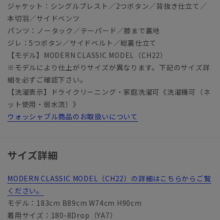
ジャケット：シングルブレスト／2つボタン／背抜き仕立て／
本切羽／サイドベンツ
パンツ：ノータック／テーパード／膝まで裏地
ジレ：5つボタン／サイドベルト／総裏仕立て
【モデル】MODERN CLASSIC MODEL（CH22）
※モデルにより仕上がりサイズが異なります。下記のサイズ詳
細を必ずご確認下さい。
【洗濯表示】ドライクリーニング・家庭洗濯可《洗濯機可（ネ
ット使用・弱水流）》
ウォッシャブル商品のお取扱いについて
サイズ詳細
MODERN CLASSIC MODEL（CH22）の詳細はこちらからご覧
ください。
モデル：183cm B89cm W74cm H90cm
着用サイズ：180-8Drop（YA7）