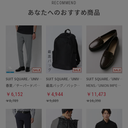
RECOMMEND
あなたへのおすすめ商品
SUIT SQUARE／UNIVERSAL LANGUAGE
SUIT SQUARE／UNIVERSAL LANGUAGE
SUIT SQUARE／UNIVERSAL LANGUAGE
春夏／テーパードパンツ
最高バッグ／バックパック
MENS／UNION IMPERIAL監修／コインローファー
￥
6,152
￥
4,944
￥
11,473
￥
8,789
￥
9,889
￥
16,390