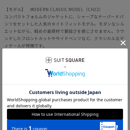
【モデル】 MODERN CLASSIC MODEL（CH22）
コンパクトフォルムのジャケットに、シャープなテーパードパ
ンツをセットした人気のタイトフィットモデル。モダンなシル
エットながら、軽めの副資材で窮屈さを感じさせません。ラウ
ンドしたフロントカットやサイドベンツなど、クラシカルなデ
ィテールが特徴です。
「MODERN CLASSIC MODEL（モダンクラシック・モデ
ル）」とは？
【生地】 ELANCO+（エランコ）
ECO（自然や環境保全）＋LAND（陸地、すなわち地球）を意
味する『ELANCO』。染色後の水を再利用することで、節水、
使用電力の削減、汚染物質排出の削減を実現した、自然や地球
にやさしいファブリックです。
ヨコ糸に弾性繊維を混紡することでストレッチ性を強化。ご家
庭で洗えるウォッシャブル機能もプラスし、実用性をさらに向
上しています。