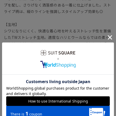
プを配し、さりげなく洒落感のある一着に仕上げました。スト
ライプ柄は、縦のラインを強調しスタイルアップ効果も◎
【生地】
シワになりにくく、快適な着心地を叶えるストレッチ性を兼備
したTWストレッチ生地。適度なハリとウールならではの柔ら
かな触り心地を持ち合わせています。さらに、ご自宅でお手入
れ可能なウォッシャブル機能付き◎
【機能】
ウォッシャブル／汚れてもご家庭で簡単にお洗濯が可能です。
レディーススーツ ビジネス テーラード イージーケア 形
態安定
アイテム詳細