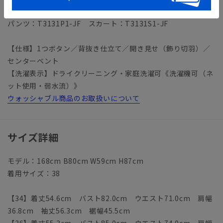
＊セット着用可（パンツ、スカートは別売りとなります。）
パンツ：T3131P1-JF スカート：T3131S1-JF
【仕様】1つボタン／背抜き仕立て／開き見せ（飾り切羽）／
センターベント
【洗濯表示】ドライクリーニング・家庭洗濯可《洗濯機可（ネ
ット使用・弱水流）》
ウォッシャブル商品のお取扱いについて
サイズ詳細
モデル：168cm B80cm W59cm H87cm
着用サイズ：38
【34】着丈54.6cm バスト82.0cm ウエスト71.0cm 肩幅
36.8cm 袖丈56.3cm 裾幅45.5cm
【36】着丈55.3cm バスト85.0cm ウエスト74.0cm 肩幅