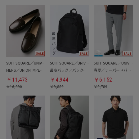
SUIT SQUARE／UNIVERSAL LANGUAGE
SUIT SQUARE／UNIVERSAL LANGUAGE
SUIT SQUARE／UNIVERSAL LANGUAGE
MENS／UNION IMPERIAL監修／コインローファー
最高バッグ／バックパック
春夏／テーパードパンツ
￥
11,473
￥
4,944
￥
6,152
￥
16,390
￥
9,889
￥
8,789