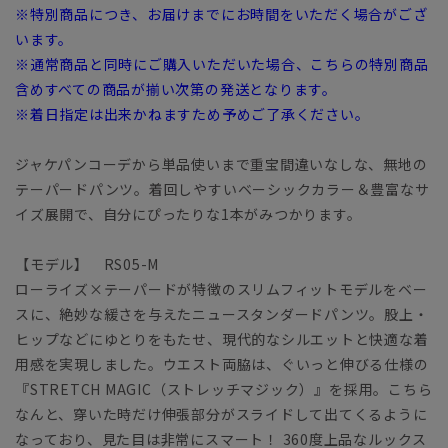
※特別商品につき、お届けまでにお時間をいただく場合がござ
います。
※通常商品と同時にご購入いただいた場合、こちらの特別商品
含めすべての商品が揃い次第の発送となります。
※着日指定は出来かねますため予めご了承ください。
ジャケパンコーデから単品使いまで重宝間違いなしな、無地の
テーパードパンツ。着回しやすいベーシックカラー＆豊富なサ
イズ展開で、自分にぴったりな1本がみつかります。
【モデル】 RS05-M
ローライズ×テーパードが特徴のスリムフィットモデルをベー
スに、絶妙な緩さを与えたニュースタンダードパンツ。股上・
ヒップなどにゆとりをもたせ、現代的なシルエットと快適な着
用感を実現しました。ウエスト両脇は、ぐいっと伸びる仕様の
『STRETCH MAGIC（ストレッチマジック）』を採用。こちら
なんと、穿いた時だけ伸張部分がスライドして出てくるように
なっており、見た目は非常にスマート！ 360度上品なルックス