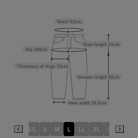
Waist
82cm
Rise length
21cm
Hip
100cm
Thickness of thigh
33cm
Inseam length
92cm
Hem width
18.5cm
3S
SS
S
M
L
LL
3L
4L
5L