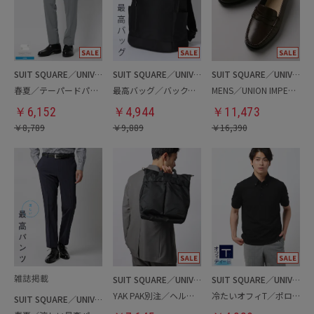
SUIT SQUARE／UNIVERSAL LANGUAGE
SUIT SQUARE／UNIVERSAL LANGUAGE
SUIT SQUARE／UNIVERSAL LANGUAGE
春夏／テーパードパンツ
最高バッグ／バックパック
MENS／UNION IMPERIAL監修／コインローファー
￥
6,152
￥
4,944
￥
11,473
￥
8,789
￥
9,889
￥
16,390
SUIT SQUARE／UNIVERSAL LANGUAGE
SUIT SQUARE／UNIVERSAL LANGUAGE
YAK PAK別注／ヘルメットバッグ
冷たいオフィT／ポロシャツ
SUIT SQUARE／UNIVERSAL LANGUAGE