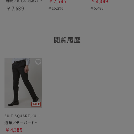
春夏／涼しい最高パンツ
￥
7,645
￥
4,389
￥
7,689
￥
15,290
￥
5,489
閲覧履歴
SUIT SQUARE／UNIVERSAL LANGUAGE
通年／テーパードパンツ
￥4,389