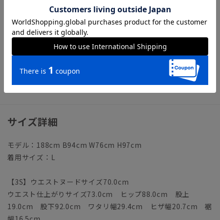
まで裏地
【モデル】RS05-M
※モデルにより仕上がりサイズが異なります。下記のサイズ詳
細を必ずご確認下さい。
【洗濯表示】ドライクリーニング・家庭洗濯可《洗濯機可（ネ
ット使用・弱水流）》
ウォッシャブル商品のお取扱いについて
サイズ詳細
モデル：188cm B94cm W76cm H97cm
着用サイズ：L
【3S】ウエストヌードサイズ70.0cm
ウエスト仕上がりサイズ73.0cm ヒップ88.0cm 股上
19.0cm 股下92.0cm ワタリ幅29.4cm ヒザ幅20.7cm 裾
幅16.5cm