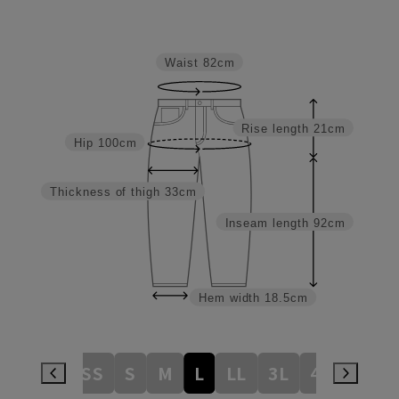
Waist
82cm
Rise length
21cm
Hip
100cm
Thickness of thigh
33cm
Inseam length
92cm
Hem width
18.5cm
3S
SS
S
M
L
LL
3L
4L
5L