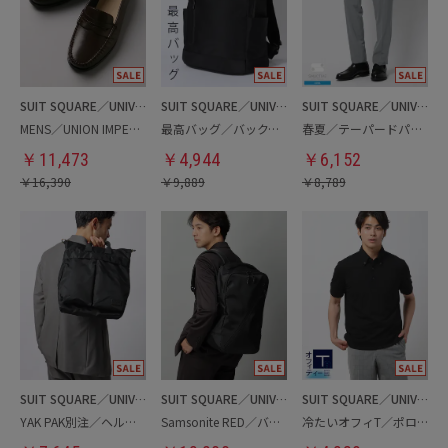
SUIT SQUARE／UNIVERSAL LANGUAGE
SUIT SQUARE／UNIVERSAL LANGUAGE
SUIT SQUARE／UNIVERSAL LANGUAGE
MENS／UNION IMPERIAL監修／コインローファー
最高バッグ／バックパック
春夏／テーパードパンツ
￥
11,473
￥
4,944
￥
6,152
￥
16,390
￥
9,889
￥
8,789
SUIT SQUARE／UNIVERSAL LANGUAGE
SUIT SQUARE／UNIVERSAL LANGUAGE
SUIT SQUARE／UNIVERSAL LANGUAGE
YAK PAK別注／ヘルメットバッグ
Samsonite RED／バックパック
冷たいオフィT／ポロシャツ