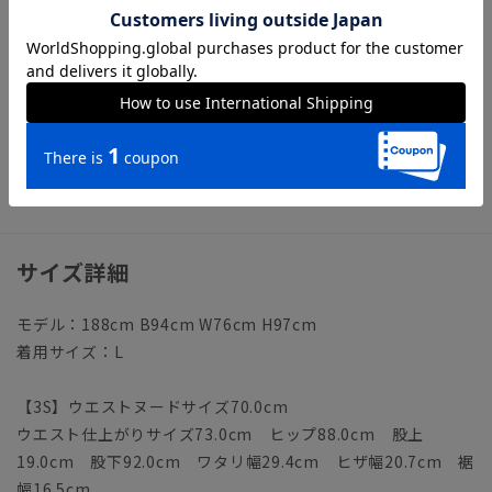
まで裏地
【モデル】RS05-M
※モデルにより仕上がりサイズが異なります。下記のサイズ詳
細を必ずご確認下さい。
【洗濯表示】ドライクリーニング・家庭洗濯可《洗濯機可（ネ
ット使用・弱水流）》
ウォッシャブル商品のお取扱いについて
サイズ詳細
モデル：188cm B94cm W76cm H97cm
着用サイズ：L
【3S】ウエストヌードサイズ70.0cm
ウエスト仕上がりサイズ73.0cm ヒップ88.0cm 股上
19.0cm 股下92.0cm ワタリ幅29.4cm ヒザ幅20.7cm 裾
幅16.5cm