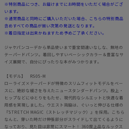
※特別商品につき、お届けまでにお時間をいただく場合がござ
います。
※通常商品と同時にご購入いただいた場合、こちらの特別商品
含めすべての商品が揃い次第の発送となります。
※着日指定は出来かねますため予めご了承ください。
ジャケパンコーデから単品使いまで重宝間違いなしな、無地の
テーパードパンツ。着回しやすいベーシックカラー＆豊富なサ
イズ展開で、自分にぴったりな本がみつかります。
【モデル】 RS05-M
ローライズ×テーパードが特徴のスリムフィットモデルをベー
スに、絶妙な緩さを与えたニュースタンダードパンツ。股上・
ヒップなどにゆとりをもたせ、現代的なシルエットと快適な着
用感を実現しました。ウエスト両脇は、ぐいっと伸びる仕様の
『STRETCH MAGIC（ストレッチマジック）』を採用。こちら
なんと、穿いた時だけ伸張部分がスライドして出てくるように
なっており、見た目は非常にスマート！ 360度上品なルックス