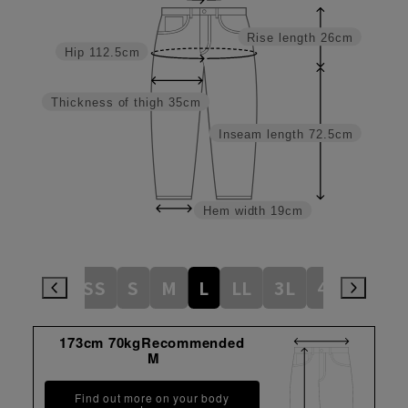
Rise length
26cm
Hip
112.5cm
Thickness of thigh
35cm
Inseam length
72.5cm
Hem width
19cm
SS
S
M
L
LL
3L
4L
5L
173cm 70kgRecommended
M
Find out more on your body