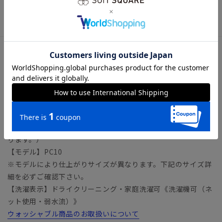
アル スラックス くるぶし丈 アンクル丈 9分丈 テレワ
ーク リモート 在宅
アイテム詳細
＊セット着用可（ジャケットは別売りとなります。）
ジャケット：7536J241
【仕様】ワンタック／テーパード／ウエスト：サイドゴム
【裾】シングル仕上げ（裾上げ済み：裾上げは受付対象外とな
ります。）
【モデル】PC10
※モデルにより仕上がりサイズが異なります。下記のサイズ詳
細を必ずご確認下さい。
【洗濯表示】ドライクリーニング・家庭洗濯可《洗濯機可（ネ
ット使用・弱水流）》
ウォッシャブル商品のお取扱いについて