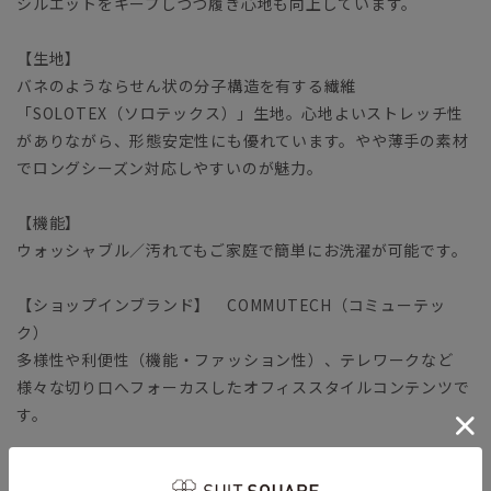
シルエットをキープしつつ履き心地も向上しています。
【生地】
バネのようならせん状の分子構造を有する繊維
「SOLOTEX（ソロテックス）」生地。心地よいストレッチ性
がありながら、形態安定性にも優れています。やや薄手の素材
でロングシーズン対応しやすいのが魅力。
【機能】
ウォッシャブル／汚れてもご家庭で簡単にお洗濯が可能です。
【ショップインブランド】 COMMUTECH（コミューテッ
ク）
多様性や利便性（機能・ファッション性）、テレワークなど
様々な切り口へフォーカスしたオフィススタイルコンテンツで
す。
ビジネス カジュアル ビジネスカジュアル オフィスカジュ