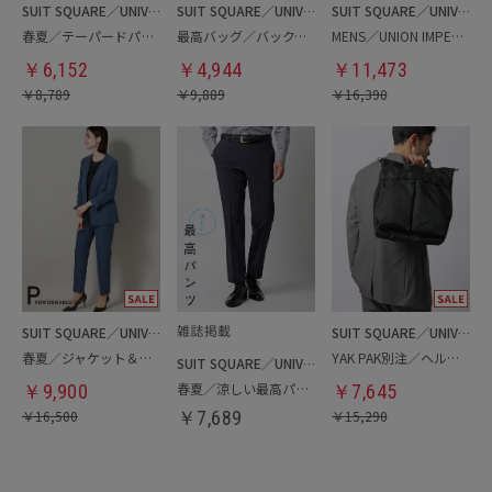
SUIT SQUARE／UNIVERSAL LANGUAGE
SUIT SQUARE／UNIVERSAL LANGUAGE
SUIT SQUARE／UNIVERSAL LANGUAGE
春夏／テーパードパンツ
最高バッグ／バックパック
MENS／UNION IMPERIAL監修／コインローファー
￥
6,152
￥
4,944
￥
11,473
￥
8,789
￥
9,889
￥
16,390
SUIT SQUARE／UNIVERSAL LANGUAGE／WHITE
SUIT SQUARE／UNIVERSAL LANGUAGE
春夏／ジャケット＆パンツセットアップ／洗濯ネット付き
YAK PAK別注／ヘルメットバッグ
SUIT SQUARE／UNIVERSAL LANGUAGE
春夏／涼しい最高パンツ
￥
9,900
￥
7,645
￥
16,500
￥
7,689
￥
15,290