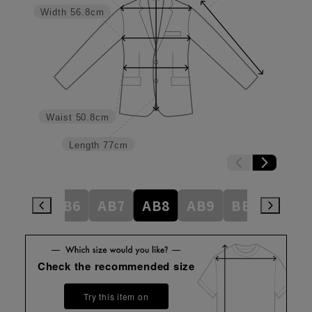
Width
56.8cm
Waist
50.8cm
Length
77cm
AB5
AB6
AB7
AB8
AB9
BE3
BE4
Check the recommended size
Try this item on