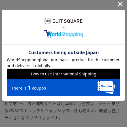
【モデル】 MODERN CLASSIC MODEL（CH22）
コンパクトフォルムのジャケットに、シャープなテーパードパ
ンツをセットした人気のタイトフィットモデル。モダンなシル
エットながら、軽めの副資材で窮屈さを感じさせません。ラウ
ンドしたフロントカットやサイドベンツなど、クラシカルなデ
ィテールが特徴です。
「MODERN CLASSIC MODEL（モダンクラシック・モデ
ル）」とは？
【生地】
清涼感のあるトロピカル生地を使用。一般的なポリエステルよ
りも細い糸を使用し、軽やか＆ウールのようなハリ感のある風
合いに仕上げました。着用した際にひんやり冷たく感じる“接
触冷感”や、吸汗速乾など汗ばむ季節にも重宝◎ グッと伸び
る2WAYストレッチやウォッシャブル性も備えた、機能も盛り
だくさんなファブリックです。