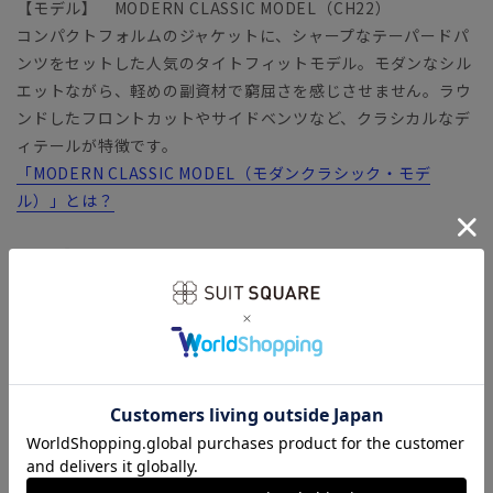
【モデル】 MODERN CLASSIC MODEL（CH22）
コンパクトフォルムのジャケットに、シャープなテーパードパ
ンツをセットした人気のタイトフィットモデル。モダンなシル
エットながら、軽めの副資材で窮屈さを感じさせません。ラウ
ンドしたフロントカットやサイドベンツなど、クラシカルなデ
ィテールが特徴です。
「MODERN CLASSIC MODEL（モダンクラシック・モデ
ル）」とは？
【生地】
ウールとポリエステルをバランス良く混紡した生地を使用。風
合いの良さと耐久性に優れたファブリック。タテ糸・ヨコ糸に
SOLOTEX（ソロテックス）を採用し、優れた伸縮性と形態安
定性も兼備しています。適度な厚みとハリが嬉しい、安心感の
あるファブリックです。
【機能】
ウォッシャブル／汚れてもご家庭で簡単にお洗濯が可能です。