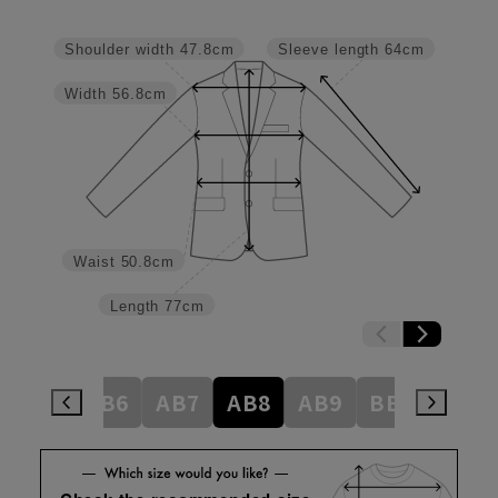
Shoulder width
47.8cm
Sleeve length
64cm
Width
56.8cm
Waist
50.8cm
Length
77cm
AB5
AB6
AB7
AB8
AB9
BE3
BE4