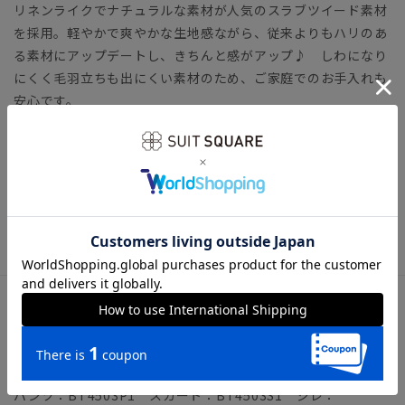
リネンライクでナチュラルな素材が人気のスラブツイード素材
を採用。軽やかで爽やかな生地感ながら、従来よりもハリのあ
る素材にアップデートし、きちんと感がアップ♪ しわになり
にくく毛羽立ちも出にくい素材のため、ご家庭でのお手入れも
安心です。
【機能】
ウォッシャブル／汚れてもご家庭で簡単にお洗濯が可能です。
レディーススーツ ビジネス オフィスカジュアル セレモニ
ー ママ行事 入園式 卒園式 七五三
アイテム詳細
＊セット着用可（パンツ、スカート、ジレは別売りとなりま
す。）
パンツ：BT4503P1 スカート：BT4503S1 ジレ：