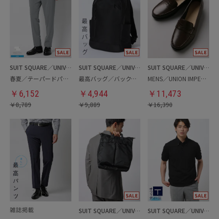
SUIT SQUARE／UNIVERSAL LANGUAGE
SUIT SQUARE／UNIVERSAL LANGUAGE
SUIT SQUARE／UNIVERSAL LANGUAGE
春夏／テーパードパンツ
最高バッグ／バックパック
MENS／UNION IMPERIAL監修／コインローファー
￥
6,152
￥
4,944
￥
11,473
￥
8,789
￥
9,889
￥
16,390
SUIT SQUARE／UNIVERSAL LANGUAGE
SUIT SQUARE／UNIVERSAL LANGUAGE