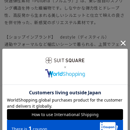
快適弾性素材『Puluela（プルエラ）』は、東レ独自のスプリ
ング構造を持った織編物です。しなやかな弾力性とドレープ
性、高反発から生まれる美しいシルエットと仕立て映えの良さ
を併せ持った、新感覚のポリエステル素材です。
【ショップインブランド】 destyle（ディスティル）
通勤やフォーマルなど幅広いシーンで着られる、上質でフェミ
ニンなアイテムを提案します。
冠婚葬祭 礼服 礼装 喪服 ブラックフォーマル フォーマ
ル FORMAL テーラード
アイテム詳細
＊セット着用可（ワンピースは別売りとなります。）
ワンピース：FOO009-ZA、FOO010-ZA