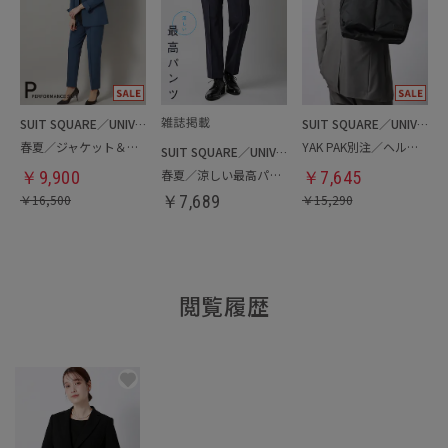
SUIT SQUARE／UNIVERSAL LANGUAGE／WHITE
SUIT SQUARE／UNIVERSAL LANGUAGE
春夏／ジャケット＆パンツセットアップ／洗濯ネット付き
YAK PAK別注／ヘルメットバッグ
SUIT SQUARE／UNIVERSAL LANGUAGE
春夏／涼しい最高パンツ
￥
9,900
￥
7,645
￥
16,500
￥
7,689
￥
15,290
閲覧履歴