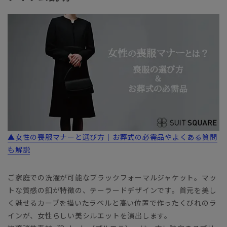
▲女性の喪服マナーと選び方｜お葬式の必需品やよくある質問
も解説
ご家庭での洗濯が可能なブラックフォーマルジャケット。マッ
トな質感の釦が特徴の、テーラードデザインです。首元を美し
く魅せるカーブを描いたラペルと高い位置で作ったくびれのラ
インが、女性らしい美シルエットを演出します。