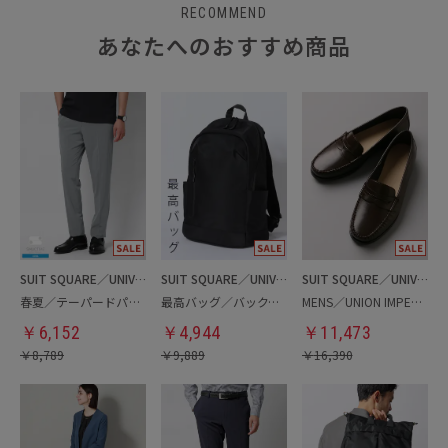
RECOMMEND
あなたへのおすすめ商品
SUIT SQUARE／UNIVERSAL LANGUAGE
SUIT SQUARE／UNIVERSAL LANGUAGE
SUIT SQUARE／UNIVERSAL LANGUAGE
春夏／テーパードパンツ
最高バッグ／バックパック
MENS／UNION IMPERIAL監修／コインローファー
￥
6,152
￥
4,944
￥
11,473
￥
8,789
￥
9,889
￥
16,390