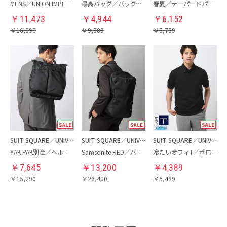
MENS／UNION IMPERIAL監修／コインローファー
最高バッグ／バックパック
春夏／テーパードパンツ
￥
11,473
￥
4,944
￥
6,152
￥
16,390
￥
9,889
￥
8,789
SUIT SQUARE／UNIVERSAL LANGUAGE
SUIT SQUARE／UNIVERSAL LANGUAGE
SUIT SQUARE／UNIVERSAL LANGUAGE
YAK PAK別注／ヘルメットバッグ
Samsonite RED／バックパック
冷たいオフィT／ポロシャツ
￥
7,645
￥
13,200
￥
4,389
￥
15,290
￥
26,400
￥
5,489