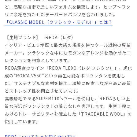
ど、高度な技術で逞しいフォルムを構築します。ヒップ～ワタ
リに余裕を持たせたテーパードパンツを合わせました。
「CLASSIC MODEL（クラシック・モデル）」とは？
【生地ブランド】 REDA（レダ）
イタリア・ビエラ地区で最大級の規模を持つウール織物の専業
メーカー。クラシックな中にもモダンなアレンジを効かせたコ
レクションを得意としています。
REDA渾身のライン「REDA FLEXO（レダ フレクソ）」。旭化
成の”ROICA V550”という再生可能なポリウレタンを使用し
た、サステナブルな素材を採用。環境に配慮しながら高い品質
とストレッチ性を両立させています。
高級原毛であるSUPER110'sウールを使用し、REDAらしい上
質な光沢がワンランク上の着こなしを実現します。生産工程に
おけるトレーサビリティを確立した「TRACEABLE WOOL」を
使用しています。
REDAについてもっと知りたい方は...