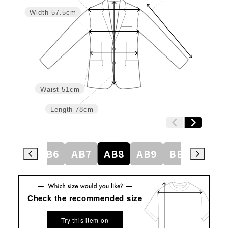
Width
57.5cm
Waist
51cm
Length
78cm
AB5
AB6
AB7
AB8
AB9
BE3
BE4
Check the recommended size
Try this item on