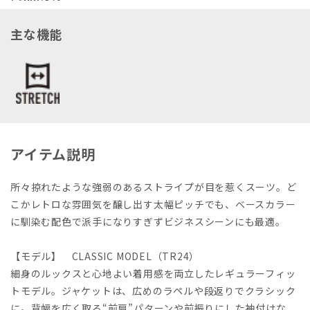
主な機能
アイテム説明
所々掠れたような強弱のあるストライプが目を惹くスーツ。ど
こかレトロな雰囲気を醸し出す太幅ピッチでも、ベースカラー
に馴染む配色で派手になりすぎずビジネスシーンにも最適。
【モデル】 CLASSIC MODEL（TR24）
細身のルックスと心地よい着用感を両立したレギュラーフィッ
トモデル。ジャケットは、広めのラペルや段返りでクラシック
に。背幅を広く取る“前肩”パターンや前振りにした袖付けな