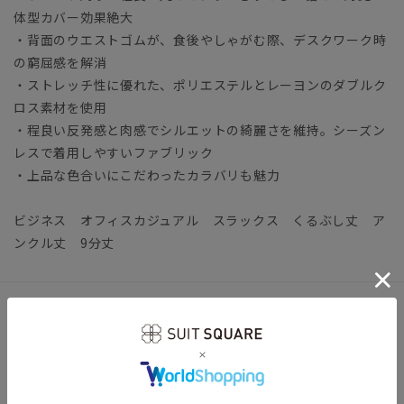
体型カバー効果絶大
・背面のウエストゴムが、食後やしゃがむ際、デスクワーク時
の窮屈感を解消
・ストレッチ性に優れた、ポリエステルとレーヨンのダブルク
ロス素材を使用
・程良い反発感と肉感でシルエットの綺麗さを維持。シーズン
レスで着用しやすいファブリック
・上品な色合いにこだわったカラバリも魅力
ビジネス オフィスカジュアル スラックス くるぶし丈 ア
ンクル丈 9分丈
アイテム詳細
【仕様】ワンタック／テーパード／ウエスト：バックゴム／膝
まで裏地
【裾】シングル仕上げ（裾上げは受付対象外となります。）