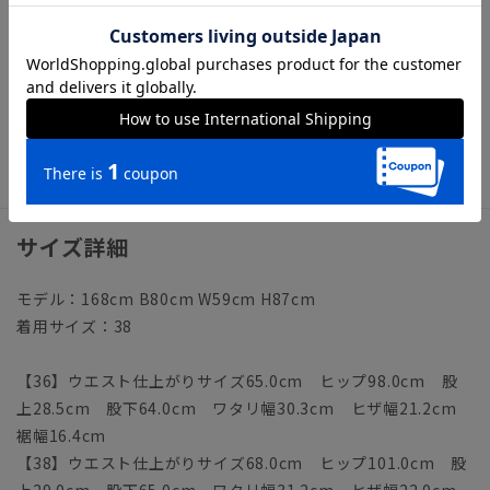
【洗濯表示】ドライクリーニング・家庭洗濯可《洗濯機可（ネ
ット使用・弱水流）》
ウォッシャブル商品のお取扱いについて
※ヒップポケットのディテールは飾りであり、実際にはお使い
頂けません。
サイズ詳細
モデル：168cm B80cm W59cm H87cm
着用サイズ：38
【36】ウエスト仕上がりサイズ65.0cm ヒップ98.0cm 股
上28.5cm 股下64.0cm ワタリ幅30.3cm ヒザ幅21.2cm
裾幅16.4cm
【38】ウエスト仕上がりサイズ68.0cm ヒップ101.0cm 股
上29.0cm 股下65.0cm ワタリ幅31.2cm ヒザ幅22.0cm