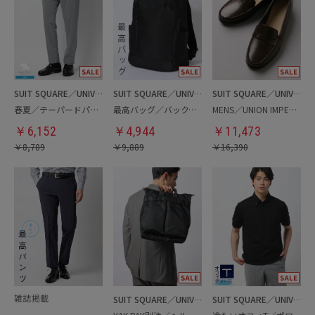
SUIT SQUARE／UNIVERSAL LANGUAGE
SUIT SQUARE／UNIVERSAL LANGUAGE
SUIT SQUARE／UNIVERSAL LANGUAGE
春夏／テーパードパンツ
最高バッグ／バックパック
MENS／UNION IMPERIAL監修／コインローファー
￥
6,152
￥
4,944
￥
11,473
￥
8,789
￥
9,889
￥
16,390
SUIT SQUARE／UNIVERSAL LANGUAGE
SUIT SQUARE／UNIVERSAL LANGUAGE