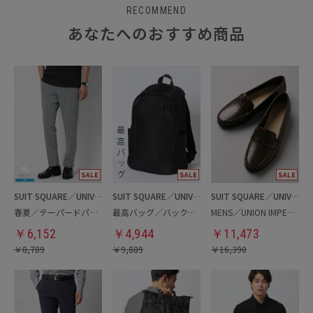
RECOMMEND
あなたへのおすすめ商品
SUIT SQUARE／UNIVERSAL LANGUAGE
SUIT SQUARE／UNIVERSAL LANGUAGE
SUIT SQUARE／UNIVERSAL LANGUAGE
春夏／テーパードパンツ
最高バッグ／バックパック
MENS／UNION IMPERIAL監修／コインローファー
￥
6,152
￥
4,944
￥
11,473
￥
8,789
￥
9,889
￥
16,390