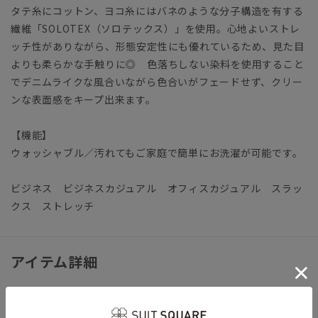
タテ糸にコットン、ヨコ糸にはバネのような分子構造を有する
繊維「SOLOTEX（ソロテックス）」を使用。心地よいストレ
ッチ性がありながら、形態安定性にも優れているため、見た目
よりも柔らかな手触りに◎ 色落ちしない染料を使用すること
でデニムライクな風合いながら色合いがフェードせず、クリー
ンな表面感をキープ出来ます。
【機能】
ウォッシャブル／汚れてもご家庭で簡単にお洗濯が可能です。
ビジネス ビジネスカジュアル オフィスカジュアル スラッ
クス ストレッチ
アイテム詳細
【仕様】ツータック／セミワイド／ウエスト：アジャスター付
き