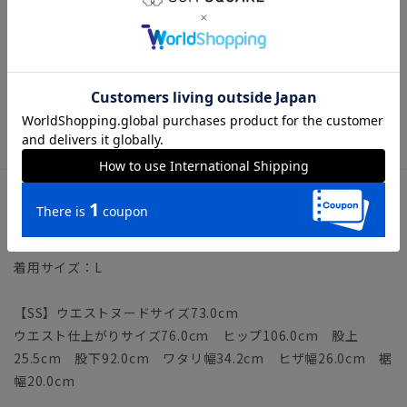
【モデル】ZI21
※モデルにより仕上がりサイズが異なります。下記のサイズ詳
細を必ずご確認下さい。
【洗濯表示】ドライクリーニング・家庭洗濯可《洗濯機可（ネ
ット使用・弱水流）》
ウォッシャブル商品のお取扱いについて
サイズ詳細
モデル：184cm B89cm W83cm H94cm
着用サイズ：L
【SS】ウエストヌードサイズ73.0cm
ウエスト仕上がりサイズ76.0cm ヒップ106.0cm 股上
25.5cm 股下92.0cm ワタリ幅34.2cm ヒザ幅26.0cm 裾
幅20.0cm