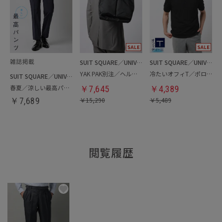
SUIT SQUARE／UNIVERSAL LANGUAGE
SUIT SQUARE／UNIVERSAL LANGUAGE
YAK PAK別注／ヘルメットバッグ
冷たいオフィT／ポロシャツ
SUIT SQUARE／UNIVERSAL LANGUAGE
春夏／涼しい最高パンツ
￥
7,645
￥
4,389
￥
7,689
￥
15,290
￥
5,489
閲覧履歴