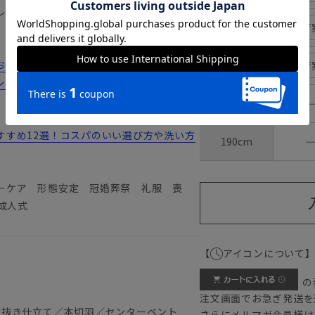
レワークなど様々な切り口へフォーカスし
175cm
入荷
みの方は...
180cm
入荷
シーンにおすすめのコーディネートをご紹
185cm
すすめ12選！コスパのいい選び方や洗い方
190cm
ーケア 形態安定 冠婚葬祭 礼服 喪
成人式
【
アイコンについて
の
注文画面でお急ぎ発送を
背抜き仕立て／本切羽／センターベント
さらにメルマガ会員様は