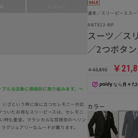
細
レビュー
通年／スリーピーススー
ANT913-MP
スーツ／ス
／2つボタン
￥21,8
￥43,890
なら
月々7,
ステナブルな活動に積極的に取り組みます。～
。いざという時に役に立つセレモニー対応
カラー
がついたお得なスリーピースは、セレモニ
たい時も重宝。クラシカルな雰囲気のヘリン
、ラグジュアリーなムードが薫ります。