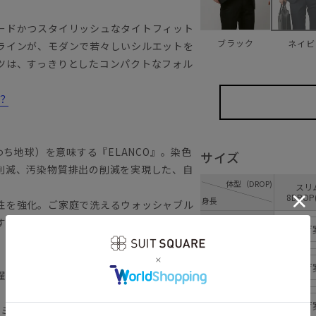
ードかつスタイリッシュなタイトフィット
ブラック
ネイビ
ラインが、モダンで若々しいシルエットを
ツは、すっきりとしたコンパクトなフォル
？
わち地球）を意味する『ELANCO』。染色
サイズ
削減、汚染物質排出の削減を実現した、自
体型（DROP)
ス
8DROP
身長
性を強化。ご家庭で洗えるウォッシャブル
す。
160cm
入荷
165cm
入荷
濯が可能です。
170cm
入荷
コミューテック）