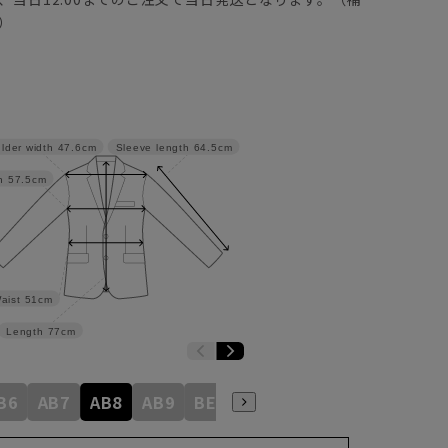
）
lder width
47.6cm
Sleeve length
64.5cm
h
57.5cm
aist
51cm
Length
77cm
B6
AB7
AB8
AB9
BE3
BE4
BE5
BE6
BE7