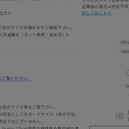
正商品の場合は対応不可
仕立て
詳しくはこちら
下記のサイズ詳細を必ずご確認下さい。
《洗濯機可（ネット使用・弱水流）》
Shou
Widt
からご覧ください。
W
上記のサイズ表をご覧下さい。
は目安としてのヌードサイズ（体の寸法）
A3
A4
A5
A6
A7
A8
A9
AB3
AB4
AB5
A
表記ではございません。
0cm～2.0cm程度の個体差や着用感の違