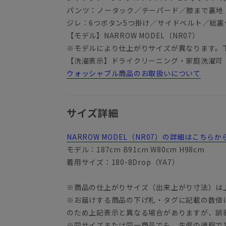
パンツ：ノータック／テーパード／膝まで裏地
ジレ：6つボタン5つ掛け／サイドベルト／総裏
【モデル】NARROW MODEL（NR07）
※モデルにより仕上がりサイズが異なります。
【洗濯表示】ドライクリーニング・家庭洗濯可
ウォッシャブル商品のお取扱いについて
サイズ詳細
NARROW MODEL（NR07）の詳細はこちら
モデル：187cm B91cm W80cm H98cm
着用サイズ：180-8Drop（YA7）
※商品の仕上がりサイズ（出来上がり寸法）は
※お届けする商品の下げ札・タグに記載の数値
YA3
のため上記表示と異なる場合がありますが、誤
※同サイズまたは同一商品でも、生産の過程で1.