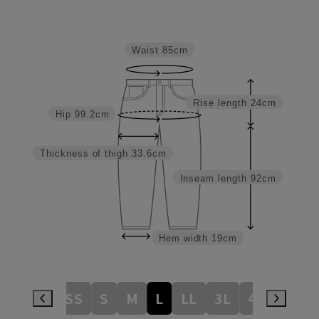
Waist
85cm
Rise length
24cm
Hip
99.2cm
Thickness of thigh
33.6cm
Inseam length
92cm
Hem width
19cm
3S
SS
S
M
L
LL
3L
4L
5L