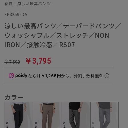
春夏／涼しい最高パンツ
FP3259-DA
涼しい最高パンツ／テーパードパンツ／
ウォッシャブル／ストレッチ／NON
IRON／接触冷感／RS07
￥3,795
￥7,590
なら
月々1,265円
から。分割手数料無料
カラー