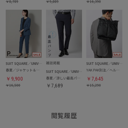
￥
8,789
￥
9,889
￥
16,390
SUIT SQUARE／UNIVERSAL LANGUAGE／WHITE
SUIT SQUARE／UNIVERSAL LANGUAGE
春夏／ジャケット＆パンツセットアップ／洗濯ネット付き
YAK PAK別注／ヘルメットバッグ
SUIT SQUARE／UNIVERSAL LANGUAGE
春夏／涼しい最高パンツ
￥
9,900
￥
7,645
￥
16,500
￥
7,689
￥
15,290
閲覧履歴