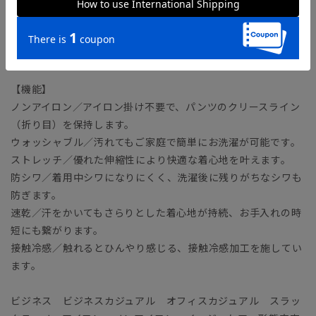
脚を通した際にヒンヤリ感じる、接触冷感性の高いポリエステ
ル素材を使用。タテ糸とヨコ糸の色が異なるシャンブレー組織
によって表現される上品な微光沢感は、ビジネスシーンを彩っ
てくれます。
【機能】
ノンアイロン／アイロン掛け不要で、パンツのクリースライン
（折り目）を保持します。
ウォッシャブル／汚れてもご家庭で簡単にお洗濯が可能です。
ストレッチ／優れた伸縮性により快適な着心地を叶えます。
防シワ／着用中シワになりにくく、洗濯後に残りがちなシワも
防ぎます。
速乾／汗をかいてもさらりとした着心地が持続、お手入れの時
短にも繋がります。
接触冷感／触れるとひんやり感じる、接触冷感加工を施してい
ます。
ビジネス ビジネスカジュアル オフィスカジュアル スラッ