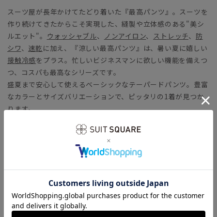
スーツ屋が長年かけてたどり着いた『最高パンツ』。スーツを
作り続けてきたからこそ実現した、縫製や立体感のある"美シ
ルエット"。
ウォッシャブル
、
ノンアイロン
、
ストレッチ
、
防
シワ
、
速乾
に加え、『涼しい最高パンツ』は、暑い夏に嬉しい
接触冷感
をプラス。忙しいビジネスマンに欲しい機能を備えつ
つ、コスパも最高なシリーズです。
盛夏まで安心して使えるベーシックなテーパードパンツ。豊富
なカラーとサイズバリエーションで、ピッタリの1着が見つか
ります。
【モデル】 RS07
ベーシックなスリムモデルをベースに、股上を従来より深くと
り、ヒップや脚周りにややゆとりを持たせたパンツ。すっきり
シルエットはそのままに、履き心地の良さを向上しクラシック
テイストに仕上げました。
【生地】