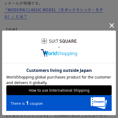
ィテールが特徴です。
「MODERN CLASSIC MODEL（モダンクラシック・モデ
ル）」とは？
【生地】
世界的な大手繊維ソリューション企業であるUnifiによって製
造された『REPREVE』。使用済みペットボトルなどのリサイ
クル素材から作られた繊維を使用し、「サステナブルな社会」
の実現を目指します。
バネのようならせん状の分子構造を有する繊維
「SOLOTEX（ソロテックス）」生地。心地よいストレッチ性
がありながら、形態安定性にも優れています。適度な厚みとハ
リが嬉しい、安心感のあるファブリックです。
【機能】
ウォッシャブル／汚れてもご家庭で簡単にお洗濯が可能です。
【ショップインブランド】 COMMUTECH（コミューテッ