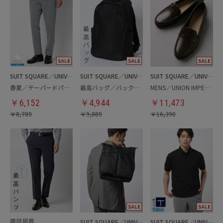
SUIT SQUARE／UNIVERSAL LANGUAGE
SUIT SQUARE／UNIVERSAL LANGUAGE
SUIT SQUARE／UNIVERSAL LANGUAGE
春夏／テーパードパンツ
最高バッグ／バックパック
MENS／UNION IMPERIAL監修／コインローファー
￥
6,152
￥
4,944
￥
11,473
￥
8,789
￥
9,889
￥
16,390
SUIT SQUARE／UNIVERSAL LANGUAGE
SUIT SQUARE／UNIVERSAL LANGUAGE