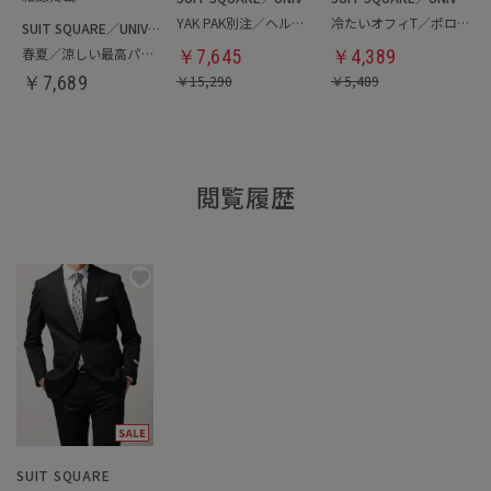
YAK PAK別注／ヘルメットバッグ
冷たいオフィT／ポロシャツ
SUIT SQUARE／UNIVERSAL LANGUAGE
春夏／涼しい最高パンツ
￥
7,645
￥
4,389
￥
7,689
￥
15,290
￥
5,489
閲覧履歴
SUIT SQUARE