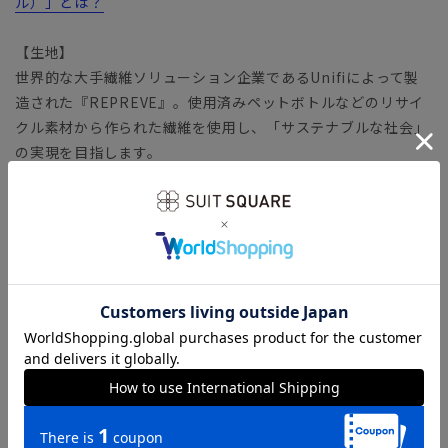
ル）」とは？
【生地】
世界的な大手繊維ソリューション企業であるUnifiによって製
造された『REPREVE』。使用済みペットボトルなどのリサイ
クル素材から作られた繊維を使用し、「サステナブルな社会」
の実現を目指します。
バネのようならせん状の分子構造を有する繊維
「SOLOTEX（ソロテックス）」生地。心地よいストレッチ性
がありながら、形態安定性にも優れています。適度な厚みとハ
リが嬉しい、安心感のあるファブリックです。
【機能】
ウォッシャブル／汚れてもご家庭で簡単にお洗濯が可能です。
【ショップインブランド】 COMMUTECH（コミューテッ
ク）
多様性や利便性（機能・ファッション性）、テレワークなど