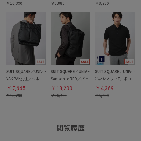
￥
16,390
￥
9,889
￥
8,789
SUIT SQUARE／UNIVERSAL LANGUAGE
SUIT SQUARE／UNIVERSAL LANGUAGE
SUIT SQUARE／UNIVERSAL LANGUAGE
YAK PAK別注／ヘルメットバッグ
Samsonite RED／バックパック
冷たいオフィT／ポロシャツ
￥
7,645
￥
13,200
￥
4,389
￥
15,290
￥
26,400
￥
5,489
閲覧履歴