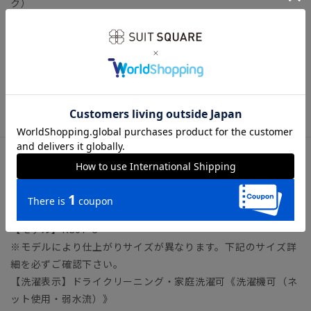
ク）
多様性や利便性（機能・ファッション性）、テレワークなど
様々な切り口へフォーカスしたオフィススタイルコンテンツで
す。
ビジネス ビジネスカジュアル オフィスカジュアル スラッ
クス ノーアイロン ノンアイロン イージーケア 形態安定
アイテム詳細
【仕様】ノータック／テーパード／ウエスト：バックゴム／ド
ローコード
【モデル】RS07-S
※モデルにより仕上がりサイズが異なります。下記のサイズ詳
細を必ずご確認下さい。
【洗濯表示】ドライクリーニング・家庭洗濯可《洗濯機可（ネ
ット使用・弱水流）》