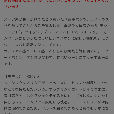
さいませ。
スーツ屋が長年かけてたどり着いた『最高パンツ』。スーツを
作り続けてきたからこそ実現した、縫製や立体感のある"美シ
ルエット"。
ウォッシャブル
、
ノンアイロン
、
ストレッチ
、
防
シワ
、
速乾
といった忙しいビジネスマンに欲しい機能を備えつ
つ、コスパも最高なシリーズです。
カジュアル感とドレス感、どちらの雰囲気も兼ね備えたテーパ
ードパンツ。オンオフ問わず、幅広いシーンにマッチする一着
です。
【モデル】 RS07-S
ベーシックなスリムモデルをベースに、ヒップや脚周りにやや
ゆとりを持たせたパンツ。すっきりシルエットはそのままに、
着用感を向上しクラシックテイストに仕上げました。ぐいっと
伸びるシャーリングでお腹周りも快適。ドローストリングは内
側に収納できるため、ベルトを締めてきちんと着てもサマにな