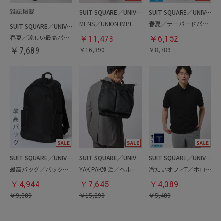
SUIT SQUARE／UNIVERSAL LANGUAGE
SUIT SQUARE／UNIVERSAL LANGUAGE
MENS／UNION IMPERIAL監修／コインローファー
春夏／テーパードパンツ
SUIT SQUARE／UNIVERSAL LANGUAGE
春夏／涼しい最高パンツ
￥
11,473
￥
6,152
￥
7,689
￥
16,390
￥
8,789
SUIT SQUARE／UNIVERSAL LANGUAGE
SUIT SQUARE／UNIVERSAL LANGUAGE
SUIT SQUARE／UNIVERSAL LANGUAGE
最高バッグ／バックパック
YAK PAK別注／ヘルメットバッグ
冷たいオフィT／ポロシャツ
￥
4,944
￥
7,645
￥
4,389
￥
9,889
￥
15,290
￥
5,489