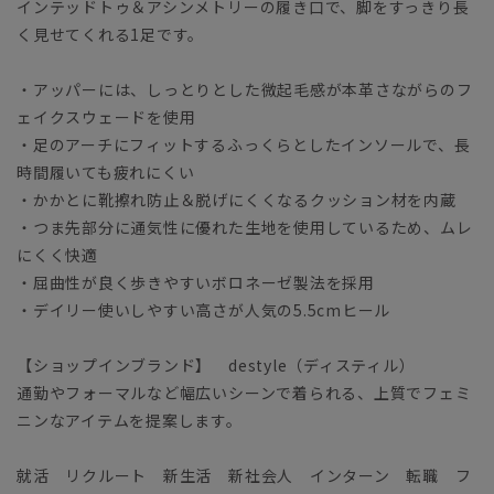
インテッドトゥ＆アシンメトリーの履き口で、脚をすっきり長
く見せてくれる1足です。
・アッパーには、しっとりとした微起毛感が本革さながらのフ
ェイクスウェードを使用
・足のアーチにフィットするふっくらとしたインソールで、長
時間履いても疲れにくい
・かかとに靴擦れ防止＆脱げにくくなるクッション材を内蔵
・つま先部分に通気性に優れた生地を使用しているため、ムレ
にくく快適
・屈曲性が良く歩きやすいボロネーゼ製法を採用
・デイリー使いしやすい高さが人気の5.5cmヒール
【ショップインブランド】 destyle（ディスティル）
通勤やフォーマルなど幅広いシーンで着られる、上質でフェミ
ニンなアイテムを提案します。
就活 リクルート 新生活 新社会人 インターン 転職 フ