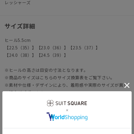
レッシャーズ
サイズ詳細
ヒール5.5cm
【22.5（35）】【23.0（36）】【23.5（37）】
【24.0（38）】【24.5（39）】
※ヒールの高さは目安の寸法となります。
※商品のサイズはこちらのサイズ換算表をご覧下さい。
※素材や仕様・デザインにより、着用感や実際のサイズが異な
る場合がございます。
※カラー名は管理用の表記となります。実際の商品の色味は商
品画像をご確認ください。
※商品画像はできる限り実際の色に近づけて掲載しております
が、パソコン環境により色味に誤差が生じる場合がございま
す。予めご了承下さいませ。