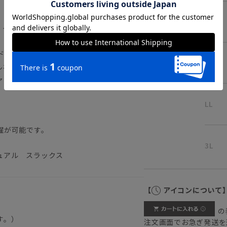
グレー
M
ドク テキスタイル）
doku Tekstil（オズドク テキスタイ
ドの一社です。
L
んわりとソフトな質感を表現したTR素材を
ブル性・2WAYストレッチを兼備した、デ
LL
濯が可能です。
3L
ュアル スラックス
【
アイコンについて
の
す。）
注文画面でお急ぎ発送を