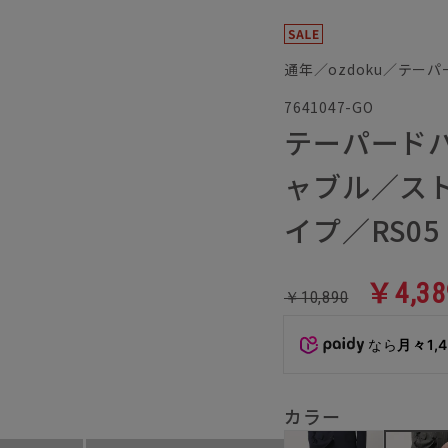
通年／ozdoku／テー
7641047-GO
テーパードパ
ャブル／ス
イプ／RS05
￥4,38
￥10,890
なら
月々1,
カラー