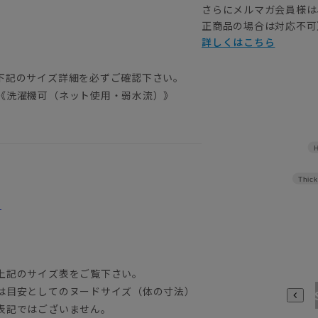
さらにメルマガ会員様は
正商品の場合は対応不可
詳しくはこちら
下記のサイズ詳細を必ずご確認下さい。
《洗濯機可（ネット使用・弱水流）》
H
Thick
。
上記のサイズ表をご覧下さい。
は目安としてのヌードサイズ（体の寸法）
3S
表記ではございません。