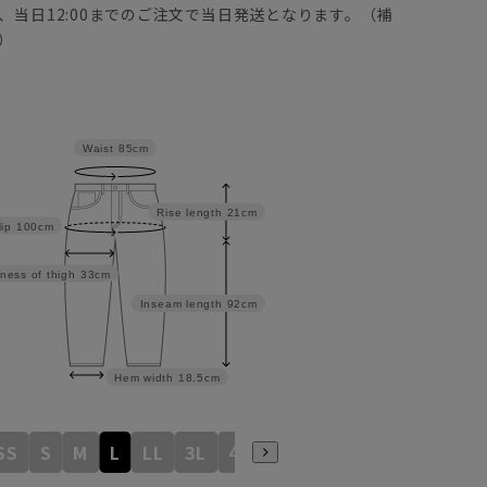
、当日12:00までのご注文で当日発送となります。（補
）
Waist
85cm
Rise length
21cm
ip
100cm
ness of thigh
33cm
Inseam length
92cm
Hem width
18.5cm
SS
S
M
L
LL
3L
4L
5L
6L