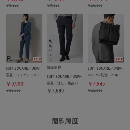
￥
8,789
￥
9,889
￥
16,390
SUIT SQUARE／UNIVERSAL LANGUAGE／WHITE
SUIT SQUARE／UNIVERSAL LANGUAGE
春夏／ジャケット＆パンツセットアップ／洗濯ネット付き
YAK PAK別注／ヘルメットバッグ
SUIT SQUARE／UNIVERSAL LANGUAGE
春夏／涼しい最高パンツ
￥
9,900
￥
7,645
￥
16,500
￥
7,689
￥
15,290
閲覧履歴