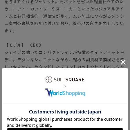
を与えてくれるジャケット。肩パットを省いた軽量仕立てのた
め、ニット・カットソーやスニーカーといったカジュアルアイ
テムとも好相性◎ 通気性が良く、ムレ防止につながるメッシ
ュ素材の裏地を随所に付けており、着心地の良さを向上してい
ます。
【モデル】 CB03
シェイプの効いたコンパクトラインが特徴のタイトフィットモ
デル。モダンなシルエットながら、軽めの副資材で窮屈さを感
じさせません。ラウンドしたフロントカットやサイドベンツな
ど、クラシカルなディテールを採用。
【生地ブランド】 Ozdoku Tekstil（オズドク テキスタイ
ル）
1970年にトルコのイスタンブールで創業された『Ozdoku
Tekstil（オズドク テキスタイル）』。ヨーロッパにて歴史の
ある素材ブランドの一社です。
今回は、まるでウール100%素材のような、ふんわりとソフト