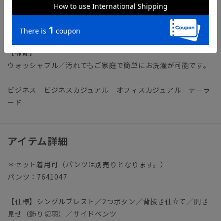
な質感を表現したTR素材を使用。見た目の高級感を保持しつ
つ、ウォッシャブル性・2WAYストレッチを兼備した、デイリ
ー使いにもぴったりなファブリックです。
【機能】
ウォッシャブル／汚れてもご家庭で簡単にお洗濯が可能です。
ビジネス ビジネスカジュアル オフィスカジュアル テーラ
ード
アイテム詳細
＊セット着用可（パンツは別売りとなります。）
パンツ：7641047
【仕様】シングルブレスト／2つボタン／背抜き仕立て／開き
見せ（飾り切羽）／サイドベンツ