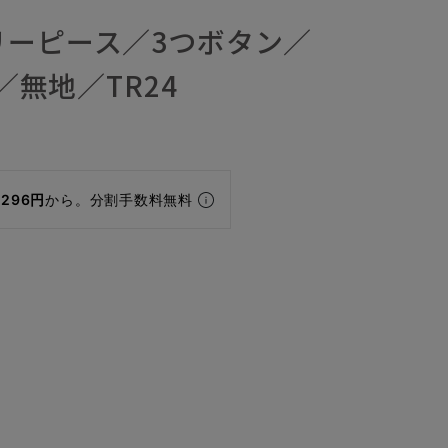
リーピース／3つボタン／
O／無地／TR24
,296円
から。分割手数料無料