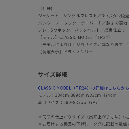
【仕様】
ジャケット：シングルブレスト／3つボタン段
パンツ：ノータック／テーパード／膝まで裏地
ジレ：5つボタン／バックベルト／総裏仕立て
【モデル】CLASSIC MODEL（TR24）
※モデルにより仕上がりサイズが異なります。
【洗濯表示】ドライオンリー
サイズ詳細
CLASSIC MODEL（TR24）の詳細はこちら
YA3
モデル：184cm B89cm W83cm H94cm
着用サイズ：180-8Drop（YA7）
※商品の仕上がりサイズ（出来上がり寸法）は
※お届けする商品の下げ札・タグに記載の数値