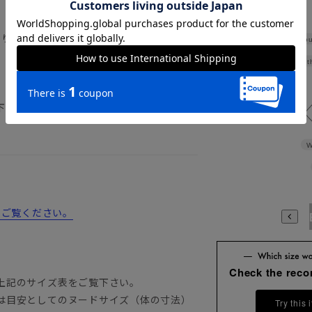
返り／背抜き仕立て／本切羽／サイドベンツ
Shou
Widt
下記のサイズ詳細を必ずご確認下さい。
W
からご覧ください。
A3
A4
A5
A6
A7
A8
A9
AB3
AB4
AB5
A
Check the rec
上記のサイズ表をご覧下さい。
は目安としてのヌードサイズ（体の寸法）
Try this 