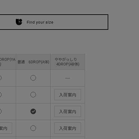
Find your size
ROP(YA
ややがっしり
普通 6DROP(A体)
)
4DROP(AB体)
―
入荷案内
入荷案内
案内
入荷案内