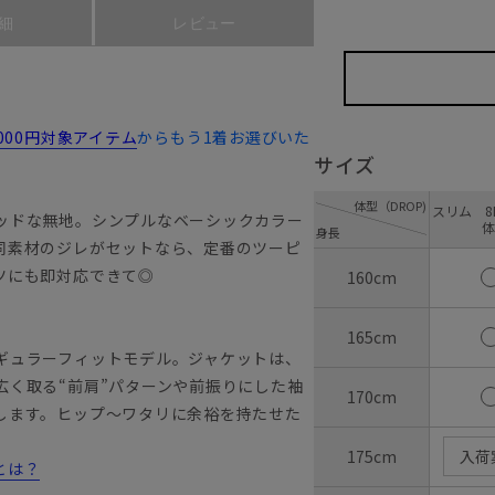
細
レビュー
,000円対象アイテム
からもう1着お選びいた
サイズ
体型（DROP)
スリム 8D
ッドな無地。シンプルなベーシックカラー
体
身長
同素材のジレがセットなら、定番のツーピ
ーツにも即対応できて◎
160cm
165cm
ギュラーフィットモデル。ジャケットは、
広く取る“前肩”パターンや前振りにした袖
170cm
します。ヒップ～ワタリに余裕を持たせた
175cm
入荷
とは？