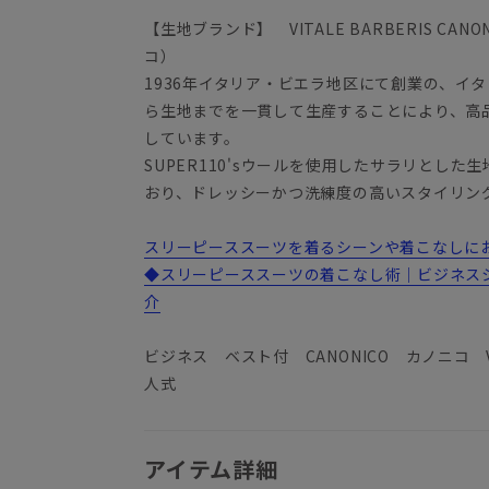
【生地ブランド】 VITALE BARBERIS C
コ）
1936年イタリア・ビエラ地区にて創業の、イ
ら生地までを一貫して生産することにより、高
しています。
SUPER110'sウールを使用したサラリとし
おり、ドレッシーかつ洗練度の高いスタイリン
スリーピーススーツを着るシーンや着こなしにお悩
◆スリーピーススーツの着こなし術｜ビジネス
介
ビジネス ベスト付 CANONICO カノニコ
人式
アイテム詳細