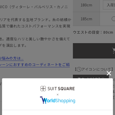
180cm
入荷
ANONICO（ヴィターレ・バルべリス・カノニ
185cm
タリアを代表する生地ブランド。糸の紡績か
品質で優れたコストパフォーマンスを実現
ウエストの目安：
80
cm
た生地。適度なハリと美しい艶やかさを備えて
グを演出します。
みの方は...
シーンにおすすめのコーディネートをご紹
【
アイコンについて
の
 VBC 転職 成人式 入学式 卒業式 成
注文画面でお急ぎ発送を
さらにメルマガ会員様は
正商品の場合は対応不可
詳しくはこちら