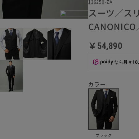
136250-ZA
スーツ／ス
CANONIC
￥54,890
なら
月々18
カラー
ブラック