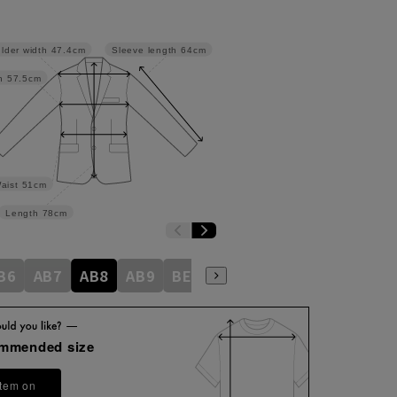
lder width
47.4cm
Sleeve length
64cm
h
57.5cm
aist
51cm
Length
78cm
B6
AB7
AB8
AB9
BE3
BE4
BE5
BE6
BE7
ommended size
item on