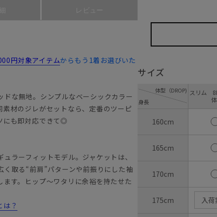
細
レビュー
,000円対象アイテム
からもう1着お選びいた
サイズ
体型（DROP)
スリム 8D
ッドな無地。シンプルなベーシックカラー
体
身長
同素材のジレがセットなら、定番のツーピ
ーツにも即対応できて◎
160cm
165cm
ギュラーフィットモデル。ジャケットは、
広く取る“前肩”パターンや前振りにした袖
170cm
します。ヒップ～ワタリに余裕を持たせた
175cm
入荷
とは？