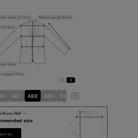
lder width
47.4cm
Sleeve length
64cm
h
57.5cm
aist
51cm
Length
78cm
B6
AB7
AB8
AB9
BE3
BE4
BE5
BE6
BE7
ommended size
item on