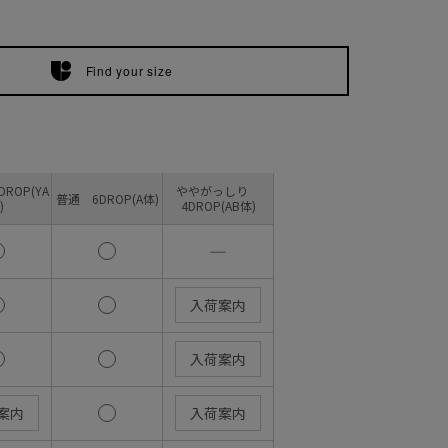
Find your size
ROP(YA
ややがっしり
普通 6DROP(A体)
)
4DROP(AB体)
―
入荷案内
入荷案内
案内
入荷案内