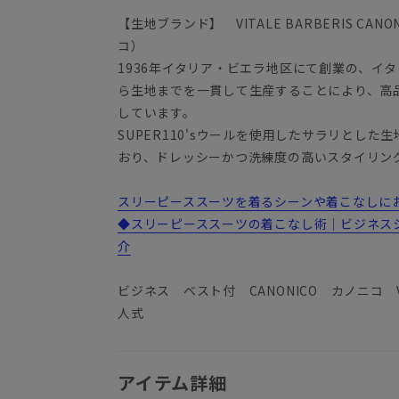
【生地ブランド】 VITALE BARBERIS C
コ）
1936年イタリア・ビエラ地区にて創業の、イ
ら生地までを一貫して生産することにより、高
しています。
SUPER110'sウールを使用したサラリとし
おり、ドレッシーかつ洗練度の高いスタイリン
スリーピーススーツを着るシーンや着こなしにお悩
◆スリーピーススーツの着こなし術｜ビジネス
介
ビジネス ベスト付 CANONICO カノニコ
人式
アイテム詳細