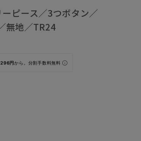
リーピース／3つボタン／
O／無地／TR24
,296円
から。分割手数料無料