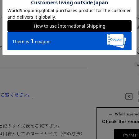
返り／背抜き仕立て／本切羽／サイドベンツ
Shou
Widt
下記のサイズ詳細を必ずご確認下さい。
W
からご覧ください。
A3
A4
A5
A6
A7
A8
A9
AB3
AB4
AB5
A
Check the rec
上記のサイズ表をご覧下さい。
は目安としてのヌードサイズ（体の寸法）
Try this 