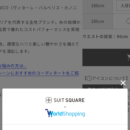
180cm
入荷
ANONICO（ヴィターレ・バルべリス・カノニ
185cm
タリアを代表する生地ブランド。糸の紡績か
品質で優れたコストパフォーマンスを実現
ウエストの目安：
90
cm
た生地。適度なハリと美しい艶やかさを備えて
グを演出します。
みの方は...
シーンにおすすめのコーディネートをご紹
【
アイコンについて
の
 VBC 転職 成人式 入学式 卒業式 成
注文画面でお急ぎ発送を
さらにメルマガ会員様は
正商品の場合は対応不可
詳しくはこちら