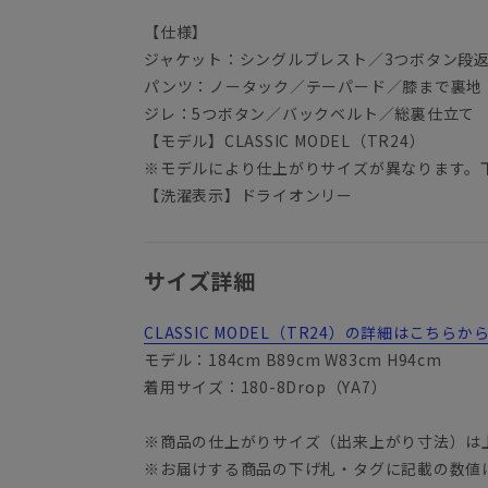
【仕様】
ジャケット：シングルブレスト／3つボタン段
パンツ：ノータック／テーパード／膝まで裏地
ジレ：5つボタン／バックベルト／総裏仕立て
【モデル】CLASSIC MODEL（TR24）
※モデルにより仕上がりサイズが異なります。
【洗濯表示】ドライオンリー
サイズ詳細
CLASSIC MODEL（TR24）の詳細はこちら
YA3
モデル：184cm B89cm W83cm H94cm
着用サイズ：180-8Drop（YA7）
※商品の仕上がりサイズ（出来上がり寸法）は
※お届けする商品の下げ札・タグに記載の数値