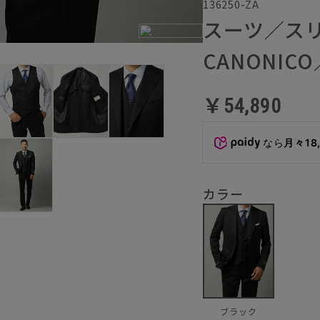
136250-ZA
スーツ／ス
CANONIC
￥54,890
なら
月々18
カラー
ブラック