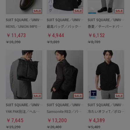
SUIT SQUARE／UNIVERSAL LANGUAGE
SUIT SQUARE／UNIVERSAL LANGUAGE
SUIT SQUARE／UNIVERSAL LANGUAGE
MENS／UNION IMPERIAL監修／コインローファー
最高バッグ／バックパック
春夏／テーパードパンツ
￥
11,473
￥
4,944
￥
6,152
￥
16,390
￥
9,889
￥
8,789
SUIT SQUARE／UNIVERSAL LANGUAGE
SUIT SQUARE／UNIVERSAL LANGUAGE
SUIT SQUARE／UNIVERSAL LANGUAGE
YAK PAK別注／ヘルメットバッグ
Samsonite RED／バックパック
冷たいオフィT／ポロシャツ
￥
7,645
￥
13,200
￥
4,389
￥
15,290
￥
26,400
￥
5,489