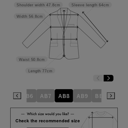
Shoulder width
47.8cm
Sleeve length
64cm
Width
56.8cm
Waist
50.8cm
Length
77cm
AB5
AB6
AB7
AB8
AB9
BE3
BE4
Check the recommended size