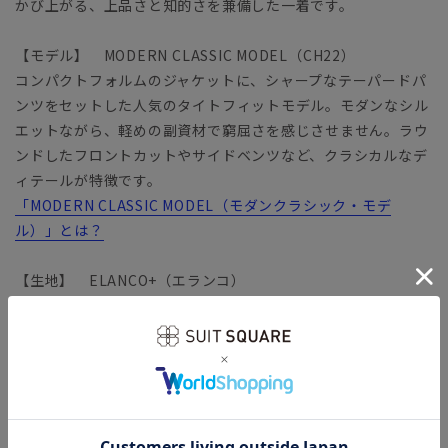
かび上がる、上品さと知的さを兼備した一着です。
【モデル】 MODERN CLASSIC MODEL（CH22）
コンパクトフォルムのジャケットに、シャープなテーパードパ
ンツをセットした人気のタイトフィットモデル。モダンなシル
エットながら、軽めの副資材で窮屈さを感じさせません。ラウ
ンドしたフロントカットやサイドベンツなど、クラシカルなデ
ィテールが特徴です。
「MODERN CLASSIC MODEL（モダンクラシック・モデ
ル）」とは？
【生地】 ELANCO+（エランコ）
ECO（自然や環境保全）＋LAND（陸地、すなわち地球）を意
味する『ELANCO』。染色後の水を再利用することで、節水、
使用電力の削減、汚染物質排出の削減を実現した、自然や地球
にやさしいファブリックです。
ヨコ糸に弾性繊維を混紡することでストレッチ性を強化。ご家
庭で洗えるウォッシャブル機能もプラスし、実用性をさらに向