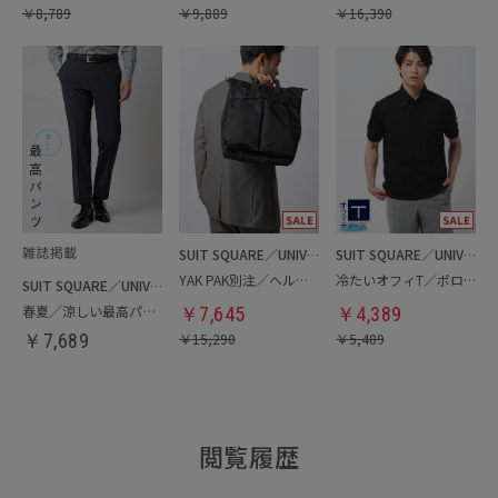
￥
8,789
￥
9,889
￥
16,390
SUIT SQUARE／UNIVERSAL LANGUAGE
SUIT SQUARE／UNIVERSAL LANGUAGE
YAK PAK別注／ヘルメットバッグ
冷たいオフィT／ポロシャツ
SUIT SQUARE／UNIVERSAL LANGUAGE
春夏／涼しい最高パンツ
￥
7,645
￥
4,389
￥
7,689
￥
15,290
￥
5,489
閲覧履歴