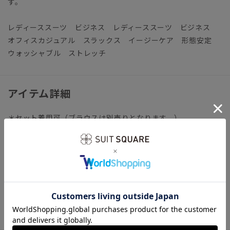
す。
レディーススーツ ビジネス レディーススーツ ビジネス
オフィスカジュアル スラックス イージーケア 形態安定
ウォッシャブル ストレッチ
アイテム詳細
＊セット着用可（ブラウスは別売りとなります。）
ブラウス：T4902T1、T4902T2
【仕様】ノータック／フレア／ウエスト：バックゴム
【裾】シングル仕上げ（裾上げは受付対象外となります。）
【洗濯表示】ドライクリーニング・家庭洗濯可《洗濯機可（ネ
ット使用・弱水流）》
ウォッシャブル商品のお取扱いについて