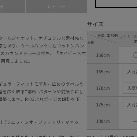
細
レビュー
サイズ
体型（DROP)
スリム 8D
ウールジャケット。ナチュラルな素材感な
体
身長
感もあり、ウールパンツにもコットンパン
象のハウンドトゥース柄を、「ネイビー×ホ
160cm
ご用意しました。
165cm
入荷
ギュラーフィットモデル。広めのラペルや
170cm
入荷
幅を広く取る“前肩”パターンや前振りにし
築します。RI03よりゴージの傾斜を下
175cm
入荷
180cm
NNELLI（ラニフィシオ・フラテッリ・マネッ
ウエストの目安：
80
cm