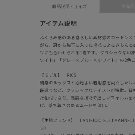
商品説明・サイズ
商品詳
アイテム説明
ふくらみ感のある春らしい素材感のコットン×
がら、肩から脇下に入った毛芯によるきちんと
ツにも合わせられる1着です。クラシックな印
ワイト」「グレー×ブルー×ホワイト」の2色
【モデル】 RI05
細身のルックスと心地よい着用感を両立したレ
段返りなど、クラシックなテイストが特徴。背
た袖付けなど、高度な技術で逞しいフォルムを構
げ、落ち着きのあるムードを演出。
【生地ブランド】 LANIFICIO F.LLI MA
リ）