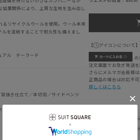
自社設備を持たない小さなカンパニーなが
な協業関係により、上質な生地を生み出し
れるリサイクルウールを使用。ウール本来
テルを混紡することで耐久性も備えまし
【
アイコンについて
ュアル テーラード
の
注文画面でお急ぎ発送を
さらにメルマガ会員様は
正商品の場合は対応不可
詳しくはこちら
／背抜き仕立て／本切羽／サイドベンツ
下記のサイズ詳細を必ずご確認下さい。
Shou
Widt