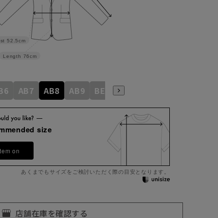
st
52.5cm
Length
76cm
B6
AB7
AB8
AB9
BE3
BE4
BE5
BE6
BE7
ommended size
item on
あくまでもサイズをご検討いただく際の目安となります。