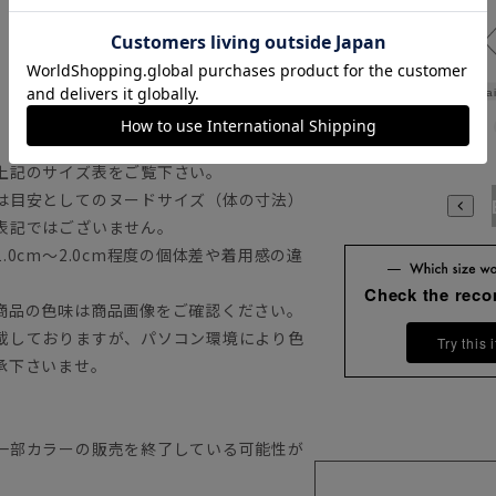
Wai
上記のサイズ表をご覧下さい。
は目安としてのヌードサイズ（体の寸法）
A3
A4
A5
A6
A7
A8
A9
AB3
AB4
AB5
A
表記ではございません。
0cm～2.0cm程度の個体差や着用感の違
Check the rec
商品の色味は商品画像をご確認ください。
載しておりますが、パソコン環境により色
Try this 
承下さいませ。
一部カラーの販売を終了している可能性が