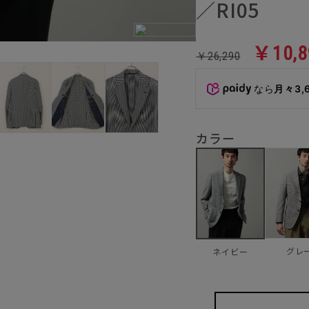
／RI05
￥10,8
￥26,290
なら
月々3,
カラー
グレ
ネイビー