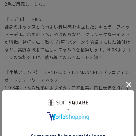
2色ご用意しました。
【モデル】 RI05
細身のルックスと心地よい着用感を両立したレギュラーフィッ
トモデル。広めのラペルや段返りなど、クラシックなテイスト
が特徴。背幅を広く取る“前肩”パターンや前振りにした袖付け
など、高度な技術で逞しいフォルムを構築します。RI03よりゴ
ージの傾斜を下げ、落ち着きのあるムードを演出。
【生地ブランド】 LANIFICIO F.LLI MANNELLI（ラニフィシ
オ・フラテッリ・マネッリ）
1963年、3人の兄弟によりイタリアで創業。自社設備を持たな
い小さなカンパニーながら、長年提携している製造工場との非
常に強力な協業関係により、上質な生地を生み出しています。
生産過程で出る生地の残り糸などを集めて作られるリサイクル
ウールを使用。ウール本来のふんわりとした風合いを残しつ
つ、ポリエステルを混紡することで耐久性も備えました。