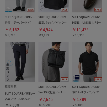
SUIT SQUARE／UNIVERSAL LANGUAGE
SUIT SQUARE／UNIVERSAL LANGUAGE
SUIT SQUARE／UNIVERSAL LANGUAGE
春夏／テーパードパンツ
最高バッグ／バックパック
MENS／UNION IMPERIAL監修／コインローファー
￥
6,152
￥
4,944
￥
11,473
￥
8,789
￥
9,889
￥
16,390
SUIT SQUARE／UNIVERSAL LANGUAGE
SUIT SQUARE／UNIVERSAL LANGUAGE
YAK PAK別注／ヘルメットバッグ
冷たいオフィT／ポロシャツ
SUIT SQUARE／UNIVERSAL LANGUAGE
春夏／涼しい最高パンツ
￥
7,645
￥
4,389
￥
7,689
￥
15,290
￥
5,489