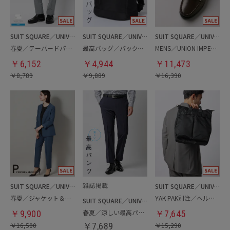
SUIT SQUARE／UNIVERSAL LANGUAGE
SUIT SQUARE／UNIVERSAL LANGUAGE
SUIT SQUARE／UNIVERSAL LANGUAGE
春夏／テーパードパンツ
最高バッグ／バックパック
MENS／UNION IMPERIAL監修／コインローファー
￥
6,152
￥
4,944
￥
11,473
￥
8,789
￥
9,889
￥
16,390
SUIT SQUARE／UNIVERSAL LANGUAGE／WHITE
SUIT SQUARE／UNIVERSAL LANGUAGE
春夏／ジャケット＆パンツセットアップ／洗濯ネット付き
YAK PAK別注／ヘルメットバッグ
SUIT SQUARE／UNIVERSAL LANGUAGE
春夏／涼しい最高パンツ
￥
9,900
￥
7,645
￥
16,500
￥
7,689
￥
15,290