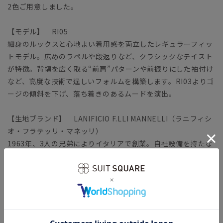
2色ご用意しました。
【モデル】 RI05
細身のルックスと心地よい着用感を両立したレギュラーフィッ
トモデル。広めのラペルや段返りなど、クラシックなテイスト
が特徴。背幅を広く取る“前肩”パターンや前振りにした袖付け
など、高度な技術で逞しいフォルムを構築します。RI03よりゴ
ージの傾斜を下げ、落ち着きのあるムードを演出。
【生地ブランド】 LANIFICIO F.LLI MANNELLI（ラニフィシ
オ・フラテッリ・マネッリ）
1963年、3人の兄弟によりイタリアで創業。自社設備を持たな
い小さなカンパニーながら、長年提携している製造工場との非
常に強力な協業関係により、上質な生地を生み出しています。
生産過程で出る生地の残り糸などを集めて作られるリサイクル
ウールを使用。ウール本来のふんわりとした風合いを残しつ
つ、ポリエステルを混紡することで耐久性も備えました。