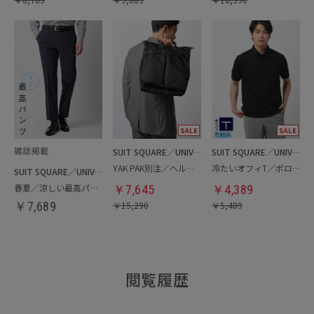
SUIT SQUARE／UNIVERSAL LANGUAGE
SUIT SQUARE／UNIVERSAL LANGUAGE
YAK PAK別注／ヘルメットバッグ
冷たいオフィT／ポロシャツ
SUIT SQUARE／UNIVERSAL LANGUAGE
春夏／涼しい最高パンツ
￥
7,645
￥
4,389
￥
7,689
￥
15,290
￥
5,489
閲覧履歴