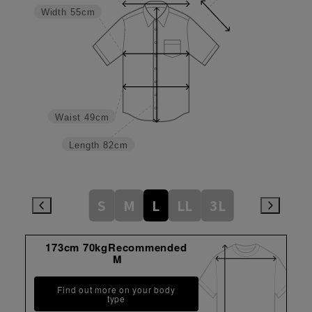
Width
55cm
Waist
49cm
Length
82cm
S
M
L
LL
3L
173cm 70kgRecommended
M
Find out more on your body
type