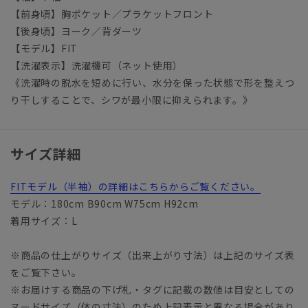
【前身頃】胸ポケット／プラケットフロント
【後身頃】ヨーク／背ダーツ
【モデル】FIT
【洗濯表示】洗濯機可（ネット使用）
《洗濯時の脱水を短めに行い、水分を保った状態で形を整えつ
り干しすることで、シワが最小限に抑えられます。》
サイズ詳細
FITモデル（半袖）の詳細はこちらからご覧ください。
モデル：180cm B90cm W75cm H92cm
着用サイズ：L
※商品の仕上がりサイズ（出来上がり寸法）は上記のサイズ表
をご覧下さい。
※お届けする商品の下げ札・タグに記載の数値は目安としての
ヌードサイズ（体の寸法）のため上記表示と異なる場合があり