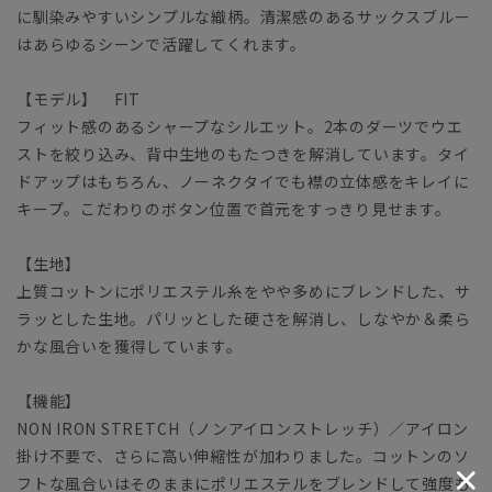
に馴染みやすいシンプルな織柄。清潔感のあるサックスブルー
はあらゆるシーンで活躍してくれます。
【モデル】 FIT
フィット感のあるシャープなシルエット。2本のダーツでウエ
ストを絞り込み、背中生地のもたつきを解消しています。タイ
ドアップはもちろん、ノーネクタイでも襟の立体感をキレイに
キープ。こだわりのボタン位置で首元をすっきり見せます。
【生地】
上質コットンにポリエステル糸をやや多めにブレンドした、サ
ラッとした生地。パリッとした硬さを解消し、しなやか＆柔ら
かな風合いを獲得しています。
【機能】
NON IRON STRETCH（ノンアイロンストレッチ）／アイロン
掛け不要で、さらに高い伸縮性が加わりました。コットンのソ
フトな風合いはそのままにポリエステルをブレンドして強度も