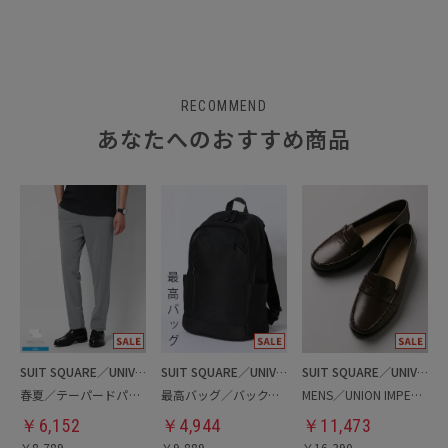
RECOMMEND
あなたへのおすすめ商品
SUIT SQUARE／UNIVERSAL LANGUAGE
SUIT SQUARE／UNIVERSAL LANGUAGE
SUIT SQUARE／UNIVERSAL LANGUAGE
春夏／テーパードパンツ
最高バッグ／バックパック
MENS／UNION IMPERIAL監修／コインローファー
￥
6,152
￥
4,944
￥
11,473
￥
8,789
￥
9,889
￥
16,390