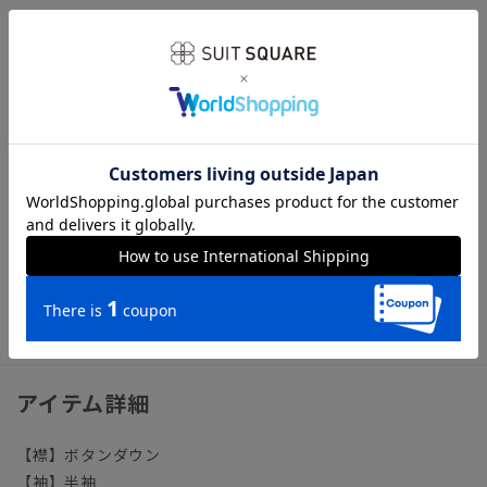
向上。脇やアームホールなどのシワになりやすい部分に、薄い
芯地を挟み込んだ特殊な“テープ縫製”を施し補強しました。
3BLOCK／「透け防止」「防シワ」「防ストレス（ストレッ
チ）」の3つの機能でシャツのお悩みをトリプルブロック！
忙しい毎日を快適にサポートします。
【参考情報】The Style Dictionary
◆クールビズシャツの決定版！シャツ選びで押さえるべきポイ
ントを徹底解説
ビジネス ワイシャツ タイト スリム ノーアイロン ノン
アイロン イージーケア 形態安定
アイテム詳細
【襟】ボタンダウン
【袖】半袖