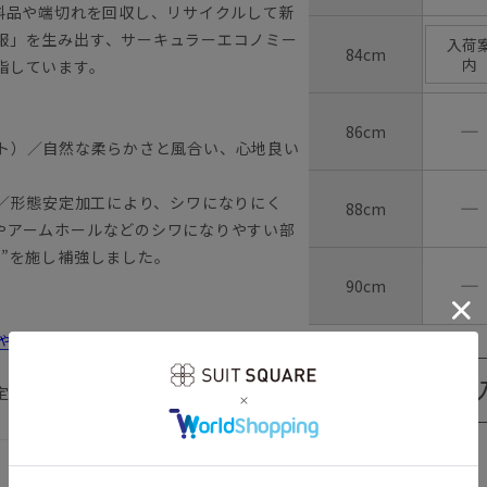
料品や端切れを回収し、リサイクルして新
服」を生み出す、サーキュラーエコノミー
入荷
84cm
内
指しています。
―
86cm
ォート）／自然な柔らかさと風合い、心地良い
ケア）／形態安定加工により、シワになりにく
―
88cm
やアームホールなどのシワになりやすい部
”を施し補強しました。
―
90cm
しゃれ＆失敗しないシャツの選び方
定
【
アイコンについて