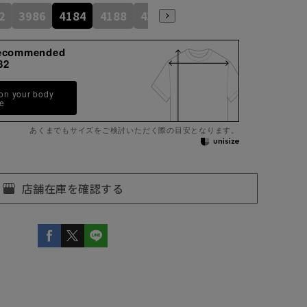
2
3986
4184
4188
4386
4586
4390
4590
ecommended
82
 on your body
pe
あくまでもサイズをご検討いただく際の目安となります。