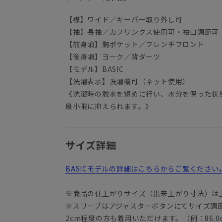
【襟】ワイド／キーパー取り外し可
【袖】長袖／カフリンクス使用可・袖口調節可
【前身頃】胸ポケット／フレンチフロント
【後身頃】ヨーク／背ダーツ
【モデル】BASIC
【洗濯表示】洗濯機可（ネット使用）
《洗濯時の脱水を短めに行い、水分を保った状
最小限に抑えられます。》
サイズ詳細
BASICモデルの詳細はこちらからご覧ください
※商品の仕上がりサイズ（出来上がり寸法）は
※スリーブはアジャスターボタンにてサイズ調
2cm程度の方も着用いただけます。（例：86.0c