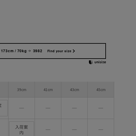
173cm / 70kg
3982
Find your size
39cm
41cm
43cm
45cm
案
―
―
―
―
入荷案
―
―
―
内