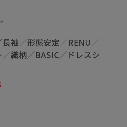
ツ
長袖／形態安定／RENU／
／織柄／BASIC／ドレスシ
5