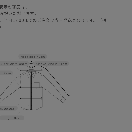
表示の商品は、
選択いただけます。
、当日12:00までのご注文で当日発送となります。（補
）
Neck size
42cm
ulder width
46cm
Sleeve length
84cm
h
56cm
st
50.5cm
Length
82cm