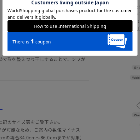
の
注文画面でお急ぎ発送を
さらにメルマガ会員様は
正商品の場合は対応不可
詳しくはこちら
態で形を整えつり干しすることで、シワが
Sho
Widt
。
Wai
上記のサイズ表をご覧下さい。
節が可能なため、ご案内の数値マイナス
mの場合84.0cm～86.0cmまでが対象）