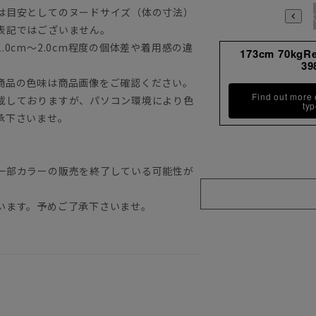
は目安としてのヌードサイズ（体の寸法）
3780
3784
398
表記ではございません。
0cm～2.0cm程度の個体差や着用感の違
173cm 70kgR
39
商品の色味は商品画像をご確認ください。
Find out more
載しておりますが、パソコン環境により色
ty
承下さいませ。
一部カラーの販売を終了している可能性が
います。予めご了承下さいませ。