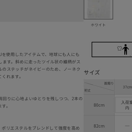
ホワイト
Uを使用したアイテムで、地球にも人にも
します。斜めに走ったツイル状の織柄がス
ルのステッチがネイビーのため、ノーネク
サイズ
てくれます。
首周り
37cm
裄丈
肩回りに心地よいゆとりを残しつつ、2本の
入荷
80cm
ます。
内
―
82cm
、ポリエステルをブレンドして強度を高め