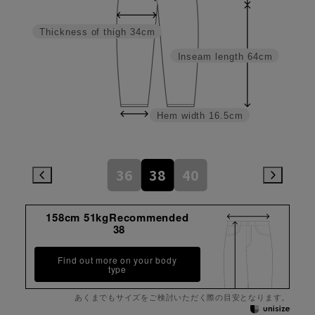
Thickness of thigh
34cm
Inseam length
64cm
Hem width
16.5cm
36
38
40
158cm 51kgRecommended
38
Find out more on your body
type
あくまでもサイズをご検討いただく際の目安となります。