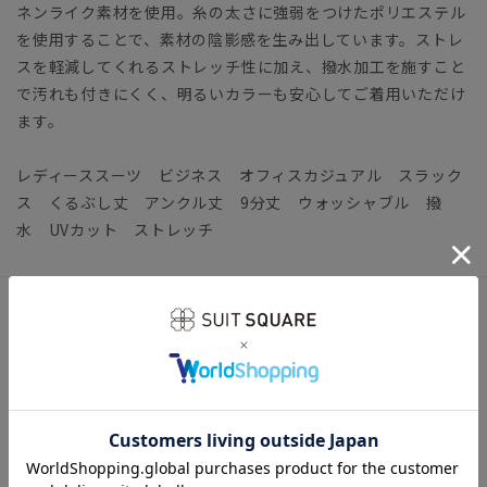
ネンライク素材を使用。糸の太さに強弱をつけたポリエステル
を使用することで、素材の陰影感を生み出しています。ストレ
スを軽減してくれるストレッチ性に加え、撥水加工を施すこと
で汚れも付きにくく、明るいカラーも安心してご着用いただけ
ます。
レディーススーツ ビジネス オフィスカジュアル スラック
ス くるぶし丈 アンクル丈 9分丈 ウォッシャブル 撥
水 UVカット ストレッチ
アイテム詳細
＊セット着用可（ジャケット、ブラウスは別売りとなりま
す。）
ジャケット：T4507J1 ブラウス：T4507T1
【仕様】ツータック／テーパード／ウエスト：バックゴム／裾