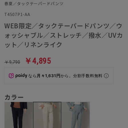
春夏／タックテーパードパンツ
T4507P1-AA
WEB限定／タックテーパードパンツ／ウ
ォッシャブル／ストレッチ／撥水／UVカ
ット／リネンライク
￥4,895
￥9,790
なら
月々1,631円
から。分割手数料無料
カラー