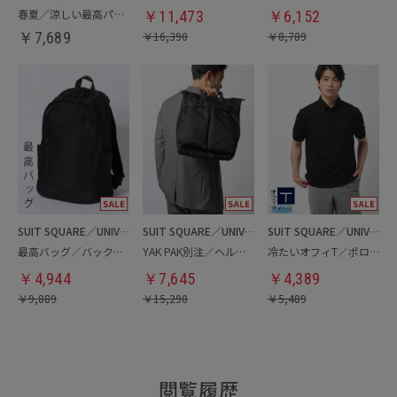
春夏／涼しい最高パンツ
￥
11,473
￥
6,152
￥
7,689
￥
16,390
￥
8,789
SUIT SQUARE／UNIVERSAL LANGUAGE
SUIT SQUARE／UNIVERSAL LANGUAGE
SUIT SQUARE／UNIVERSAL LANGUAGE
最高バッグ／バックパック
YAK PAK別注／ヘルメットバッグ
冷たいオフィT／ポロシャツ
￥
4,944
￥
7,645
￥
4,389
￥
9,889
￥
15,290
￥
5,489
閲覧履歴