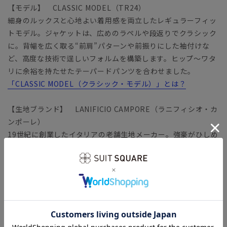
【モデル】 CLASSIC MODEL（TR24）
細身のルックスと心地よい着用感を両立したレギュラーフィッ
トモデル。ジャケットは、広めのラペルや段返りでクラシック
に。背幅を広く取る“前肩”パターンや前振りにした袖付けな
ど、高度な技術で逞しいフォルムを構築します。ヒップ～ワタ
リに余裕を持たせたテーパードパンツを合わせました。
「CLASSIC MODEL（クラシック・モデル）」とは？
【生地ブランド】 LANIFICIO CAMPORE（ラニフィシオ・カ
ンポーレ）
19世紀に創業したイタリアの老舗生地メーカー。強豪がひしめ
き合うビエラ地区で、長年に渡り高品質素材を提供し続けてい
ます。
さらりとしたタッチと軽量感、通気性の良さが魅力のトロピカ
ル生地を使用。イタリア素材ならではの高級感のある生地に、
ナチュラルストレッチを付与し快適な着心地を実現していま
す。