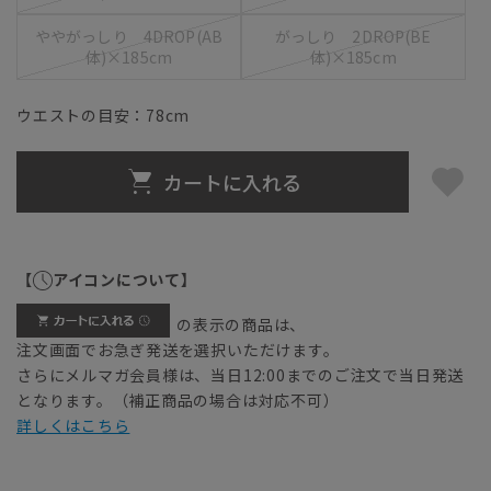
ややがっしり 4DROP(AB
がっしり 2DROP(BE
体)×185cm
体)×185cm
ウエストの目安：
78
cm
カートに入れる
【
アイコンについて】
の表示の商品は、
注文画面でお急ぎ発送を選択いただけます。
さらにメルマガ会員様は、当日12:00までのご注文で当日発送
となります。（補正商品の場合は対応不可）
詳しくはこちら