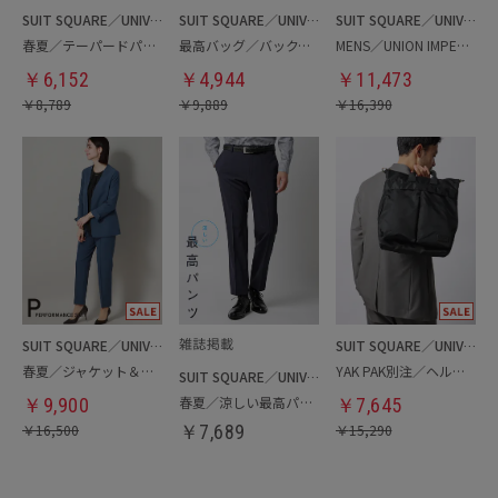
SUIT SQUARE／UNIVERSAL LANGUAGE
SUIT SQUARE／UNIVERSAL LANGUAGE
SUIT SQUARE／UNIVERSAL LANGUAGE
春夏／テーパードパンツ
最高バッグ／バックパック
MENS／UNION IMPERIAL監修／コインローファー
￥
6,152
￥
4,944
￥
11,473
￥
8,789
￥
9,889
￥
16,390
SUIT SQUARE／UNIVERSAL LANGUAGE／WHITE
SUIT SQUARE／UNIVERSAL LANGUAGE
春夏／ジャケット＆パンツセットアップ／洗濯ネット付き
YAK PAK別注／ヘルメットバッグ
SUIT SQUARE／UNIVERSAL LANGUAGE
春夏／涼しい最高パンツ
￥
9,900
￥
7,645
￥
16,500
￥
7,689
￥
15,290