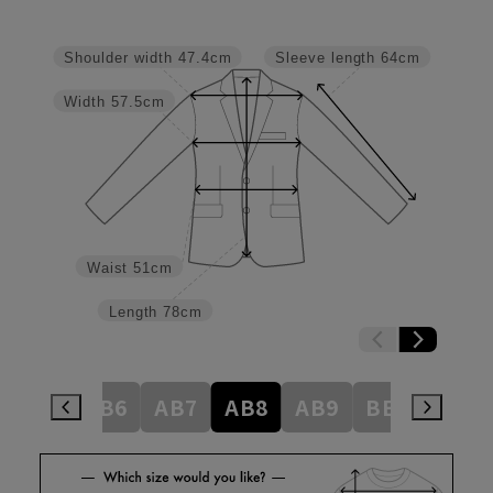
Shoulder width
47.4cm
Sleeve length
64cm
Width
57.5cm
Waist
51cm
Length
78cm
AB5
AB6
AB7
AB8
AB9
BE3
BE4