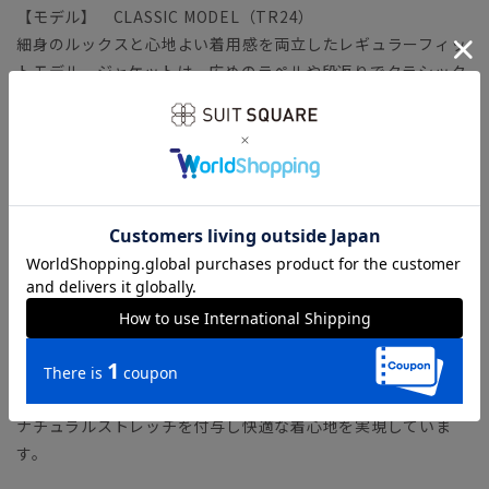
【モデル】 CLASSIC MODEL（TR24）
細身のルックスと心地よい着用感を両立したレギュラーフィッ
トモデル。ジャケットは、広めのラペルや段返りでクラシック
に。背幅を広く取る“前肩”パターンや前振りにした袖付けな
ど、高度な技術で逞しいフォルムを構築します。ヒップ～ワタ
リに余裕を持たせたテーパードパンツを合わせました。
「CLASSIC MODEL（クラシック・モデル）」とは？
【生地ブランド】 LANIFICIO CAMPORE（ラニフィシオ・カ
ンポーレ）
19世紀に創業したイタリアの老舗生地メーカー。強豪がひしめ
き合うビエラ地区で、長年に渡り高品質素材を提供し続けてい
ます。
さらりとしたタッチと軽量感、通気性の良さが魅力のトロピカ
ル生地を使用。イタリア素材ならではの高級感のある生地に、
ナチュラルストレッチを付与し快適な着心地を実現していま
す。