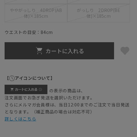
ややがっしり 4DROP(AB
がっしり 2DROP(BE
体)×185cm
体)×185cm
ウエストの目安：
84
cm
カートに入れる
【
アイコンについて】
の表示の商品は、
注文画面でお急ぎ発送を選択いただけます。
さらにメルマガ会員様は、当日12:00までのご注文で当日発送
となります。（補正商品の場合は対応不可）
詳しくはこちら