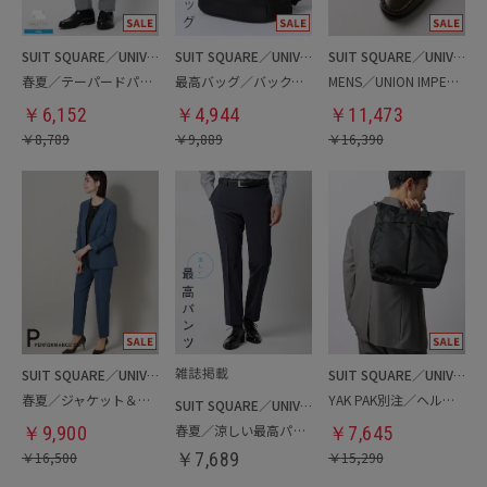
SUIT SQUARE／UNIVERSAL LANGUAGE
SUIT SQUARE／UNIVERSAL LANGUAGE
SUIT SQUARE／UNIVERSAL LANGUAGE
春夏／テーパードパンツ
最高バッグ／バックパック
MENS／UNION IMPERIAL監修／コインローファー
￥
6,152
￥
4,944
￥
11,473
￥
8,789
￥
9,889
￥
16,390
SUIT SQUARE／UNIVERSAL LANGUAGE／WHITE
SUIT SQUARE／UNIVERSAL LANGUAGE
春夏／ジャケット＆パンツセットアップ／洗濯ネット付き
YAK PAK別注／ヘルメットバッグ
SUIT SQUARE／UNIVERSAL LANGUAGE
春夏／涼しい最高パンツ
￥
9,900
￥
7,645
￥
16,500
￥
7,689
￥
15,290