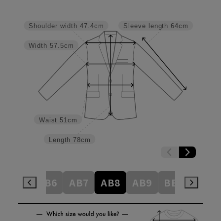
Shoulder width
47.4cm
Sleeve length
64cm
Width
57.5cm
Waist
51cm
Length
78cm
AB5
AB6
AB7
AB8
AB9
BE3
BE4