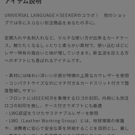
アイテム説明
UNIVERSAL LANGUAGE×SEEKERのコラボ！ 他のショッ
プでは手に入らない別注商品をあなたの手に。
定期入れや名刺入れなど、マルチな使い方が出来るカードケー
ス。触りたくなるしっとりと柔らかい素材で、使い込むほどに
レザー特有の風合いと味が増していきます。新生活を迎える方
へのギフトにも喜ばれるアイテムです。
・素材には味わい深いシボ感が特徴の上質なカウレザーを使用
・コンパクトサイズなのにマチ付き＆カードスリット付きで整
理整頓しやすい
・フロントにはSEEKERを象徴するロゴの刻印。内側にも別注
ロゴの刻印を施し、ケース付きでギフトにも最適
・LWG認証をうけたサステナブルレザーを使用
・LWG（Leather Working Group）とは、地球環境の保護
や、消費者に安心で安全な革を供給することを目的とし、厳し