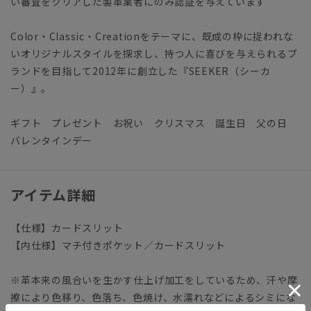
い審査をクリアした製革業者にのみ認証を与えています
Color・Classic・Creationをテーマに、既成の枠に捉われな
いオリジナルスタイルを探求し、持つ人に喜びを与えられるブ
ランドを目指して2012年に創立した『SEEKER（シーカ
ー）』。
ギフト プレゼント お祝い クリスマス 誕生日 父の日
バレンタインデー
アイテム詳細
【仕様】カードスリット
【内仕様】マチ付きポケット／カードスリット
※革本来の風合いを生かす仕上げ加工をしているため、汗や摩
擦により色移り、色落ち、色焼け、水濡れなどによるシミにな