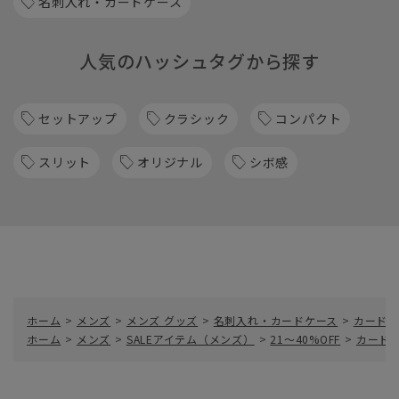
名刺入れ・カードケース
人気のハッシュタグから探す
セットアップ
クラシック
コンパクト
スリット
オリジナル
シボ感
ホーム
>
メンズ
>
メンズ グッズ
>
名刺入れ・カードケース
>
カードケ
ホーム
>
メンズ
>
SALEアイテム（メンズ）
>
21～40%OFF
>
カードケ