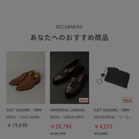
RECOMMEND
あなたへのおすすめ商品
SUIT SQUARE／UNIVERSAL LANGUAGE
UNIVERSAL LANGUAGE
SUIT SQUARE／UNIVERSAL LANGUAGE
MENS／COLE HAAN／ペニーローファー
MENS／UNION IMPERIAL別注／タッセルベルジャンシューズ
SEEKER別注／リール付きカードケース
￥
19,690
￥
20,790
￥
4,235
￥
29,700
￥
6,050