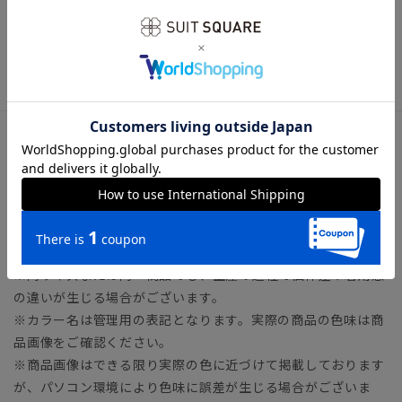
る場合がございます。予めご了承下さいませ。
※ケースに記載の品番は、メーカー固有の番号のため、サイト
に記載の商品コードと異なる場合がございます。予めご了承く
ださいませ。
サイズ詳細
高さ7.0cm 横幅10.5cm 厚み2.0cm
※商品の仕上がりサイズ（出来上がり寸法）は上記のサイズ表
をご覧下さい。
※同サイズまたは同一商品でも、生産の過程で個体差や着用感
の違いが生じる場合がございます。
※カラー名は管理用の表記となります。実際の商品の色味は商
品画像をご確認ください。
※商品画像はできる限り実際の色に近づけて掲載しております
が、パソコン環境により色味に誤差が生じる場合がございま