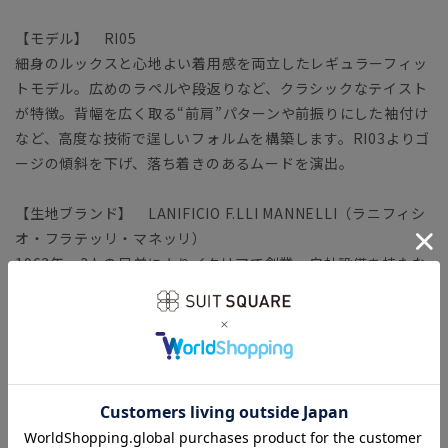
【モデル】 RI05
細身のルックスと心地よい着用感を両立したレギュラーフィッ
トモデル。広めのラペルや段返りなど、クラシックなテイスト
が特徴。背幅を広く取る“前肩”パターンや前振りにした袖付け
など、高度な技術で逞しいフォルムを構築します。RI03よりゴ
ージの傾斜を下げ、落ち着きのあるムードを演出。
【生地ブランド】 LANIFICIO F.LLI MANNELLI（ラニフィシ
オ・フラテッリ・マネッリ）
1963年、3人の兄弟によりイタリアで創業。自社設備を持たな
い小さなカンパニーながら、長年提携している製造工場との非
常に強力な協業関係により、上質な生地を生み出しています。
生産過程で出る生地の残り糸などを集めて作られるリサイクル
ウールを使用。ウール本来のふんわりとした風合いを残しつ
つ、ポリエステルを混紡することで耐久性も備えました。
ビジネス ビジネスカジュアル オフィスカジュアル テーラ