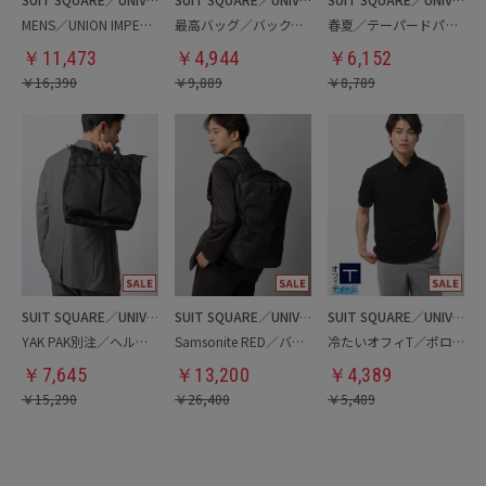
MENS／UNION IMPERIAL監修／コインローファー
最高バッグ／バックパック
春夏／テーパードパンツ
￥
11,473
￥
4,944
￥
6,152
￥
16,390
￥
9,889
￥
8,789
SUIT SQUARE／UNIVERSAL LANGUAGE
SUIT SQUARE／UNIVERSAL LANGUAGE
SUIT SQUARE／UNIVERSAL LANGUAGE
YAK PAK別注／ヘルメットバッグ
Samsonite RED／バックパック
冷たいオフィT／ポロシャツ
￥
7,645
￥
13,200
￥
4,389
￥
15,290
￥
26,400
￥
5,489