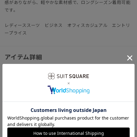
感がありながら、軽やかな素材感で、ロングシーズン着用可能
です。
レディーススーツ ビジネス オフィスカジュアル エントリ
ープライス
アイテム詳細
＊セット着用可（パンツ、ジレは別売りとなります。）
パンツ：AT4908P1 ジレ：AT4908G1
【仕様】ノーカラー／Vネック／1つボタン／背抜き仕立て／ス
リットカフス／センターベント
【洗濯表示】ドライクリーニング・家庭洗濯可《洗濯機可（ネ
ット使用・弱水流）》
ウォッシャブル商品のお取扱いについて