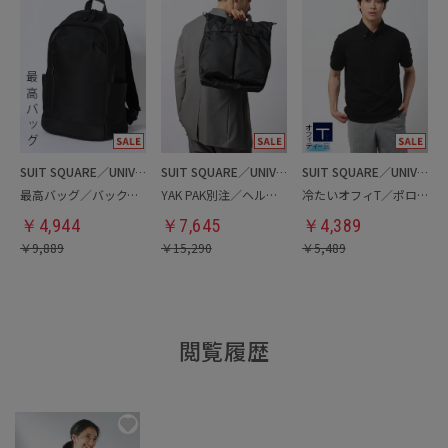
SUIT SQUARE／UNIVERSAL LANGUAGE
SUIT SQUARE／UNIVERSAL LANGUAGE
SUIT SQUARE／UNIVERSAL LANGUAGE
最高バッグ／バックパック
YAK PAK別注／ヘルメットバッグ
冷たいオフィT／ポロシャツ
￥
4,944
￥
7,645
￥
4,389
￥
9,889
￥
15,290
￥
5,489
閲覧履歴