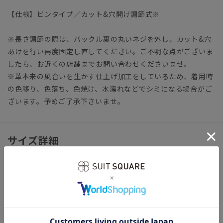
【仕様】ピンタイプ／カット&穴開け調節式※
※長さ調節の際は、バックル裏の丸いネジを外し、カット&穴
あけを行い再度固定し直してください。ご不明な点がございま
したら、お近くの店舗までお問い合わせくださいませ。
※革本来の風合いを生かす仕上げ加工をしているため、着用時
の色移り、色落ち、色焼け、水濡れなどでシミになる場合がご
ざいます。予めご了承下さいませ。
サイズ詳細
全長111.0cm 幅3.0cm
ウエスト最小91.0cm～最大101.0cm（カット調節式）
※商品の仕上がりサイズ（出来上がり寸法）は上記のサイズ表
をご覧下さい。