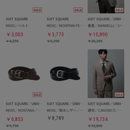
SUIT SQUARE
SUIT SQUARE
SUIT SQUARE／UNIVERSAL LANGUAGE
MENS／ベルト
MENS／MONFRINI PELLAMI／抗菌ベルト
春夏／MANNELLI／ジャケット
￥
3,003
￥
3,773
￥
10,890
￥
4,290
￥
5,390
￥
26,290
SUIT SQUARE／UNIVERSAL LANGUAGE
SUIT SQUARE／UNIVERSAL LANGUAGE
SUIT SQUARE／UNIVERSAL LANGUAGE
MENS／MONTANA／ベルト
MENS／栃木レザー／ベルト
通年／CANONICO／ジャケット
￥
8,789
￥
6,853
￥
19,734
￥
9,790
￥
32,890