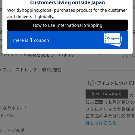
・イージーケア性に優れた素材は、暑い夏
36(7
クです。
38(9
濯が可能です。
 エコメイド）／綿の5倍のスピードで汗を吸収・
材。通気性にも優れ、サラリと快適な着用
ブルー
優しいリサイクル素材を使用しています。
40(1
ャブル ストレッチ 吸汗/速乾
【
アイコンについて
の
注文画面でお急ぎ発送を
となります。）
さらにメルマガ会員様は
P1-ME
正商品の場合は対応不可
詳しくはこちら
リット／裏地