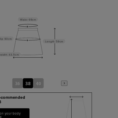
Waist
69cm
Hip
93cm
Length
59cm
width
43.5cm
36
38
40
ecommended
8
 on your body
pe