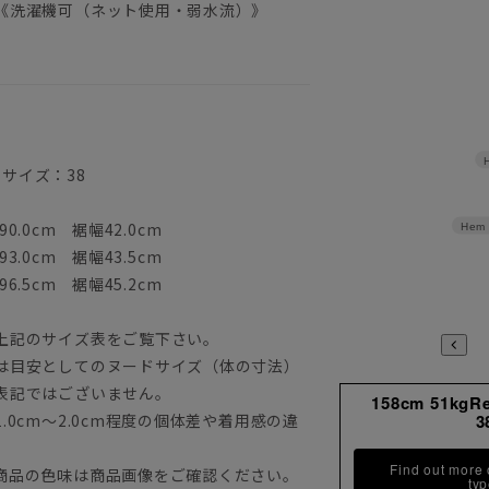
《洗濯機可（ネット使用・弱水流）》
着用サイズ：38
0.0cm 裾幅42.0cm
Hem 
3.0cm 裾幅43.5cm
6.5cm 裾幅45.2cm
上記のサイズ表をご覧下さい。
は目安としてのヌードサイズ（体の寸法）
表記ではございません。
158cm 51kgR
0cm～2.0cm程度の個体差や着用感の違
3
Find out more
商品の色味は商品画像をご確認ください。
ty