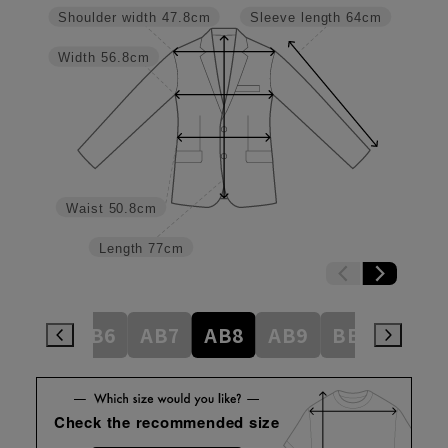
Shoulder width
47.8cm
Sleeve length
64cm
Width
56.8cm
Waist
50.8cm
Length
77cm
AB5
AB6
AB7
AB8
AB9
BE3
BE4
Check the recommended size