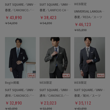
SUIT SQUARE／UNIVERSAL LANGUAGE
SUIT SQUARE／UNIVERSAL LANGUAGE
春夏／CANONICO／スーツ
春夏／LANIFICIO CAMPORE／ツーパンツスーツ
UNIVERSAL LANGUAGE
春夏／REDA／スーツ
￥
43,890
￥
38,423
￥
54,890
￥
54,890
￥
46,123
￥
65,890
SUIT SQUARE／UNIVERSAL LANGUAGE
SUIT SQUARE／UNIVERSAL LANGUAGE
SUIT SQUARE／UNIVERSAL LANGUAGE
通年／CANONICO／スーツ
通年／CANONICO／ジャケット
春夏／尾州／スーツ
￥
32,890
￥
23,023
￥
35,112
￥
43,890
￥
32,890
￥
43,890