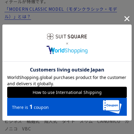
ィテールが特徴です。
「MODERN CLASSIC MODEL（モダンクラシック・モデ
ル）」とは？
【生地ブランド】 VITALE BARBERIS CANONICO（ヴィタ
ーレ・バルべリス・カノニコ）
1936年イタリア・ビエラ地区にて創業の、イタリアを代表する
生地ブランド。糸の紡績から生地までを一貫して生産すること
により、高品質で優れたコストパフォーマンスを実現していま
す。
カノニコ社が特別に交配して生まれた絶妙な“21マイクロンウ
ール”を使用した「ラスティックトロピカル」。シワになりに
くく、強度や耐久性に優れた実用性に富んだファブリックで
す。さらっとドライタッチな風合いを有し、英国的な味のある
ヴィンテージルックも魅力。
ビジネス 結婚式 成人式 タイト スリム CANONICO カ
ノニコ VBC