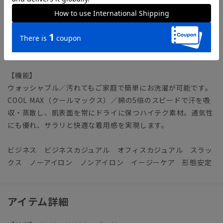
【生地】
触れた時にヒヤッとする接触冷感性を備えた、夏場にも快適な
コットンポリエステル素材。形態安定加工技術に優れたシャツ
素材工場にて生産しており、目面の美しいドレッシーな風合
い、強力な形態安定性も実現しました。
【機能】
ウォッシャブル／汚れてもご家庭で簡単にお洗濯が可能です。
COOL MAX（クールマックス）／綿の5倍のスピードで汗を吸
収・蒸散し、肌表面を常にドライに保つハイテク素材。通気性
にも優れ、サラリと快適な着用感を実現します。
ビジネス ビジネスカジュアル オフィスカジュアル スラッ
クス ノーアイロン ノンアイロン イージーケア 形態安定
アイテム詳細