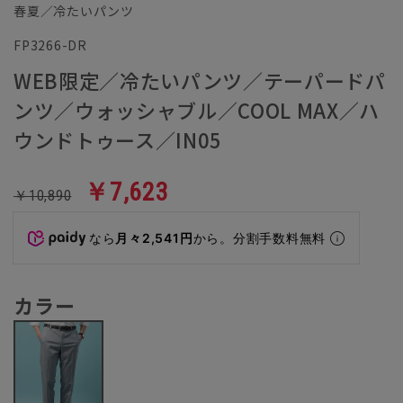
春夏／冷たいパンツ
FP3266-DR
WEB限定／冷たいパンツ／テーパードパ
ンツ／ウォッシャブル／COOL MAX／ハ
ウンドトゥース／IN05
￥7,623
￥10,890
なら
月々2,541円
から。分割手数料無料
カラー