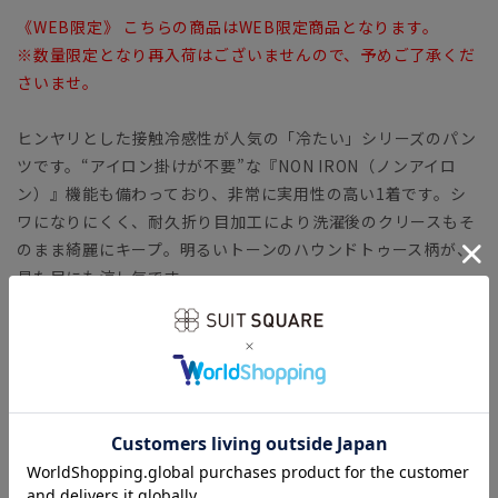
《WEB限定》 こちらの商品はWEB限定商品となります。
※数量限定となり再入荷はございませんので、予めご了承くだ
さいませ。
ヒンヤリとした接触冷感性が人気の「冷たい」シリーズのパン
ツです。“アイロン掛けが不要”な『NON IRON（ノンアイロ
ン）』機能も備わっており、非常に実用性の高い1着です。シ
ワになりにくく、耐久折り目加工により洗濯後のクリースもそ
のまま綺麗にキープ。明るいトーンのハウンドトゥース柄が、
見た目にも涼し気です。
【モデル】 IN05
ヒザ幅～裾幅にかけて絶妙な美ラインで絞り込んだ、細身のテ
ーパードパンツ。ロングセラーのクラシックモデルで、正統派
ジャケットとも好相性。ヒップ周りの適度なゆとりで動きやす
さも体感できます。