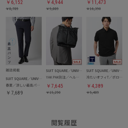
￥
6,152
￥
4,944
￥
11,473
￥
8,789
￥
9,889
￥
16,390
SUIT SQUARE／UNIVERSAL LANGUAGE
SUIT SQUARE／UNIVERSAL LANGUAGE
YAK PAK別注／ヘルメットバッグ
冷たいオフィT／ポロシャツ
SUIT SQUARE／UNIVERSAL LANGUAGE
春夏／涼しい最高パンツ
￥
7,645
￥
4,389
￥
7,689
￥
15,290
￥
5,489
閲覧履歴