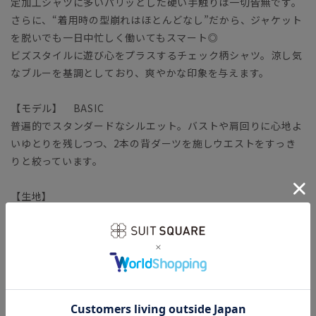
定加工シャツに多いパリッとした硬い手触りは一切皆無です。
さらに、“着用時の型崩れはほとんどなし”だから、ジャケット
を脱いでも一日中忙しく働いてもスマート◎
ビズスタイルに遊び心をプラスするチェック柄シャツ。涼し気
なブルーを基調としており、爽やかな印象を与えます。
【モデル】 BASIC
普遍的でスタンダードなシルエット。バストや肩回りに心地よ
いゆとりを残しつつ、2本の背ダーツを施しウエストをすっき
りと絞っています。
【生地】
コットン本来の風合いや機能性をキープしつつ、ポリエステル
をブレンドして強度を高めています。
【機能】
NON IRON STRETCH（ノンアイロンストレッチ）／アイロン
掛け不要で、さらに高い伸縮性が加わりました。コットンのソ