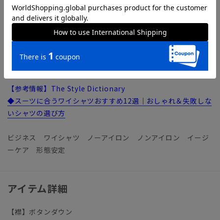
フトな風合いはそのままにポリエステルをブレンドして強度も
向上。脇やアームホールなどのシワになりやすい部分に、薄い
芯地を挟み込んだ特殊な“テープ縫製”を施し補強しました。
3BLOCK（トリプルブロック）／「透け防止」「防シワ」「防
ストレス（ストレッチ）」の3つの機能でシャツのお悩みをト
リプルブロック！ 忙しい毎日を快適にサポートします。
【参考情報】The Style Dictionary
◆スーツに合うワイシャツおすすめ12選｜おしゃれ＆失敗しな
いシャツの選び方
ビジネス ワイシャツ ノーアイロン ノンアイロン イージ
ーケア 形態安定
アイテム詳細
【襟】ボタンダウン