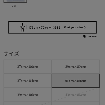
ブルー
173cm / 70kg
3982
Find your size
サイズ
37cm×80cm
39cm×82cm
37cm×84cm
41cm×84cm
39cm×86cm
43cm×86cm