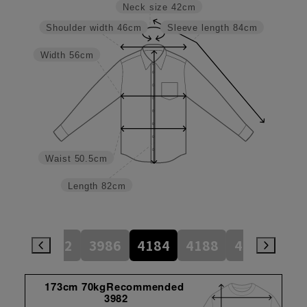
Neck size
42cm
Shoulder width
46cm
Sleeve length
84cm
Width
56cm
Waist
50.5cm
Length
82cm
784
3982
3986
4184
4188
4386
45
173cm 70kgRecommended
3982