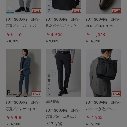
SUIT SQUARE／UNIVERSAL LANGUAGE
SUIT SQUARE／UNIVERSAL LANGUAGE
SUIT SQUARE／UNIVERSAL LANGUAGE
春夏／テーパードパンツ
最高バッグ／バックパック
MENS／UNION IMPERIAL監修／コインローファー
￥
6,152
￥
4,944
￥
11,473
￥
8,789
￥
9,889
￥
16,390
SUIT SQUARE／UNIVERSAL LANGUAGE／WHITE
SUIT SQUARE／UNIVERSAL LANGUAGE
春夏／ジャケット＆パンツセットアップ／洗濯ネット付き
YAK PAK別注／ヘルメットバッグ
SUIT SQUARE／UNIVERSAL LANGUAGE
春夏／涼しい最高パンツ
￥
9,900
￥
7,645
￥
16,500
￥
7,689
￥
15,290