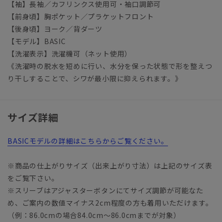
【袖】長袖／カフリンクス使用可・袖口調節可
【前身頃】胸ポケット／プラケットフロント
【後身頃】ヨーク／背ダーツ
【モデル】BASIC
【洗濯表示】洗濯機可（ネット使用）
《洗濯時の脱水を短めに行い、水分を保った状態で形を整えつ
り干しすることで、シワが最小限に抑えられます。》
サイズ詳細
BASICモデルの詳細はこちらからご覧ください。
※商品の仕上がりサイズ（出来上がり寸法）は上記のサイズ表
をご覧下さい。
※スリーブはアジャスターボタンにてサイズ調節が可能なた
め、ご案内の数値マイナス2cm程度の方も着用いただけます。
（例：86.0cmの場合84.0cm～86.0cmまでが対象）